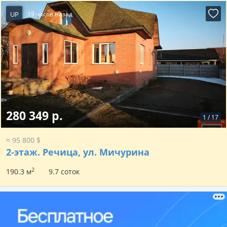
UP
19 часов назад
280 349 р.
1
/
17
≈ 95 800 $
2-этаж.
Речица, ул. Мичурина
2
190.3 м
9.7 соток