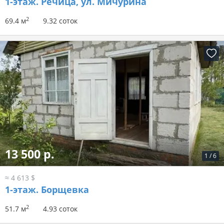
1-этаж.
Речица, ул. Мичурина
2
69.4 м
9.32 соток
13 500 р.
1
/
6
≈ 4 613 $
1-этаж.
Борщевка
2
51.7 м
4.93 соток