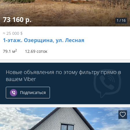
73 160 р.
1
/
16
≈ 25 000 $
1-этаж.
Озерщина, ул. Лесная
2
79.1 м
12.69 соток
Новые объявления по этому фильтру прямо в
вашем Viber
Подписаться