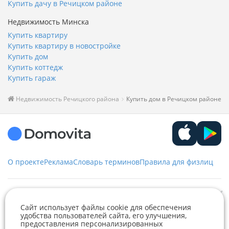
Купить дачу в Речицком районе
Недвижимость Минска
Купить квартиру
Купить квартиру в новостройке
Купить дом
Купить коттедж
Купить гараж
Недвижимость Речицкого района
Купить дом в Речицком районе
О проекте
Реклама
Словарь терминов
Правила для физлиц
Служба заботы
Сайт использует файлы cookie для обеспечения
удобства пользователей сайта, его улучшения,
+375 29 376-13-70
предоставления персонализированных
Рекламное сотрудничество