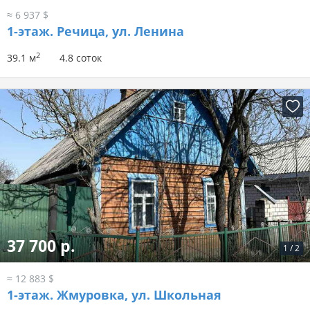
≈ 6 937 $
1-этаж.
Речица, ул. Ленина
2
39.1 м
4.8 соток
37 700 р.
1
/
2
≈ 12 883 $
1-этаж.
Жмуровка, ул. Школьная