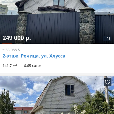
249 000 р.
1
/
8
≈ 85 088 $
2-этаж.
Речица, ул. Хлусса
2
141.7 м
6.65 соток