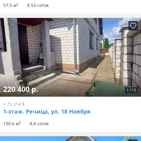
2
57.5 м
8.53 соток
220 400 р.
1
/
15
≈ 75 314 $
1-этаж.
Речица, ул. 18 Ноября
2
130.6 м
8.4 соток