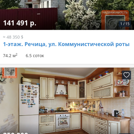
141 491 р.
1
/
15
≈ 48 350 $
1-этаж.
Речица, ул. Коммунистической роты
2
74.2 м
6.5 соток