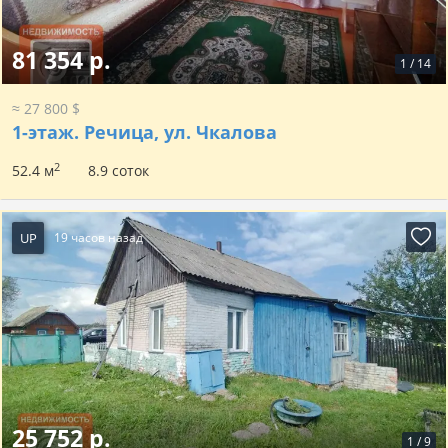
81 354 р.
1
/
14
≈ 27 800 $
1-этаж.
Речица, ул. Чкалова
2
52.4 м
8.9 соток
UP
19 часов назад
25 752 р.
1
/
9