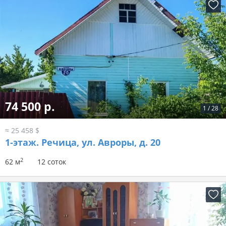
74 500 р.
1
/
28
≈ 25 458 $
1-этаж.
Речица, ул. Авроры, д. 20
2
62 м
12 соток