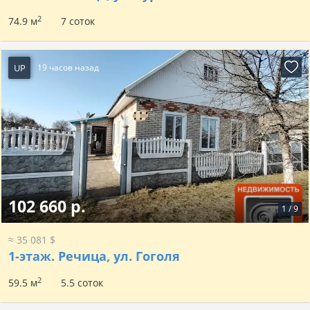
2
74.9 м
7 соток
UP
19 часов назад
102 660 р.
1
/
9
≈ 35 081 $
1-этаж.
Речица, ул. Гоголя
2
59.5 м
5.5 соток