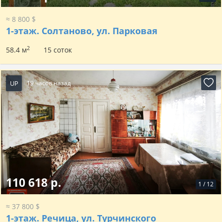
≈ 8 800 $
1-этаж.
Солтаново, ул. Парковая
2
58.4 м
15 соток
UP
19 часов назад
110 618 р.
1
/
12
≈ 37 800 $
1-этаж.
Речица, ул. Турчинского