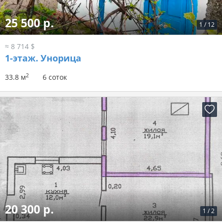
25 500 р.
1
/
12
≈ 8 714 $
1-этаж.
Унорица
2
33.8 м
6 соток
20 300 р.
1
/
2