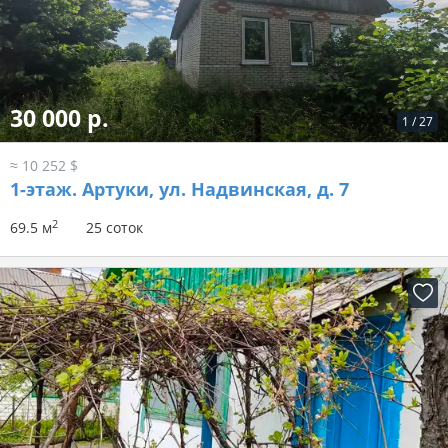
30 000 р.
1
/
27
≈ 10 252 $
1-этаж.
Артуки, ул. Надвинская, д. 7
2
69.5 м
25 соток