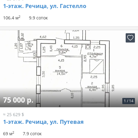
1-этаж.
Речица, ул. Гастелло
2
106.4 м
9.9 соток
75 000 р.
1
/
14
≈ 25 629 $
1-этаж.
Речица, ул. Путевая
2
69 м
7.9 соток