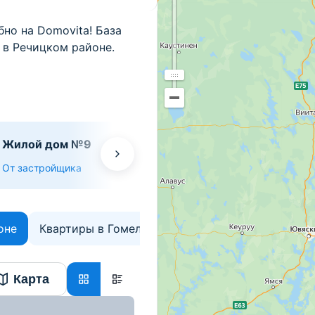
но на Domovita! База
 в Речицком районе.
Жилой дом №9
От застройщика
оне
Квартиры в Гомельской области
Карта