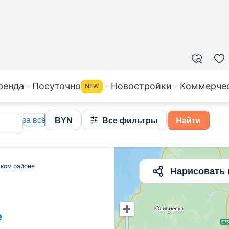
жа квартир в Речицком районе, цены на вторичное жил
ренда
Посуточно
Новостройки
Коммерче
NEW
за всё
BYN
Все фильтры
Найти
цком районе
Нарисовать 
е