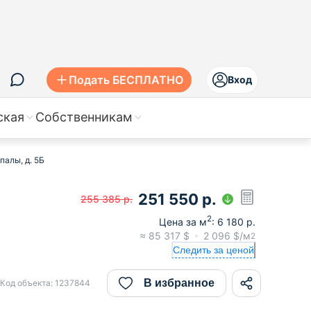
Подать БЕСПЛАТНО
Вход
ская
Собственникам
палы, д. 5Б
251 550
р.
255 385
р.
2
Цена за м
:
6 180
р.
≈
85 317
$
2 096
$/м
2
Следить за ценой
В избранное
Код объекта:
1237844