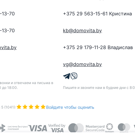
-13-70
+375 29 563-15-61
Кристина
-13-70
kb@domovita.by
vita.by
+375 29 179-11-28
Владислав
vg@domovita.by
онки и отвечаем на письма в
0 до 18:00.
Пишите и звоните нам в будние дни с 8:0
Войдите чтобы оценить
з
5
(
1041
):