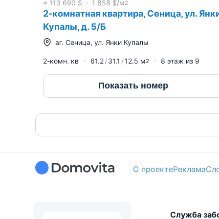
≈
113 690
$
1 858
$/м
2
2-комнатная квартира, Сеница, ул. Янк
Купалы, д. 5/Б
аг.
Сеница
,
ул. Янки Купалы
2-комн. кв
61.2
31.1
12.5
м
8
этаж из
9
2
Показать номер
О проекте
Реклама
Сл
Служба заб