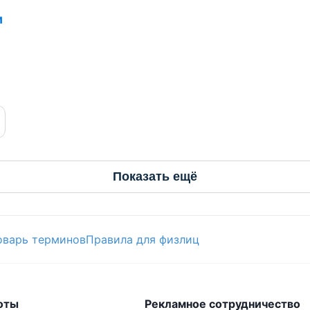
и
Показать ещё
оварь терминов
Правила для физлиц
оты
Рекламное сотрудничество