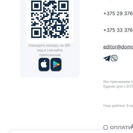
+375 29 376
+375 33 376
Наведите камеру на QR-
editor@domo
код и скачайте
приложение
Мы принимаем зв
будние дни с 9:0
Наш рейтинг
5
и