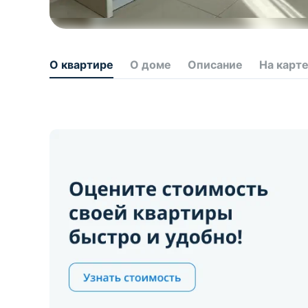
О квартире
О доме
Описание
На карт