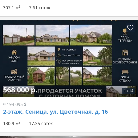
2
307.1 м
7.61 соток
568 000 р.
1
/
14
≈ 194 095 $
2-этаж.
Сеница, ул. Цветочная, д. 16
2
130.9 м
17.35 соток