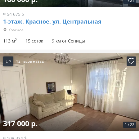
1
/
21
≈ 54 675 $
1-этаж.
Красное, ул. Центральная
Красное
2
113 м
15 соток
9 км от Сеницы
UP
12 часов назад
317 000 р.
1
/
22
≈ 108 324 $