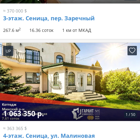
≈ 370 000 $
3-этаж.
Сеница, пер. Заречный
2
267.6 м
16.36 соток
1 км от МКАД
UP
3 дня назад
1 063 350 р.
1
/
50
≈ 363 365 $
4-этаж.
Сеница, ул. Малиновая