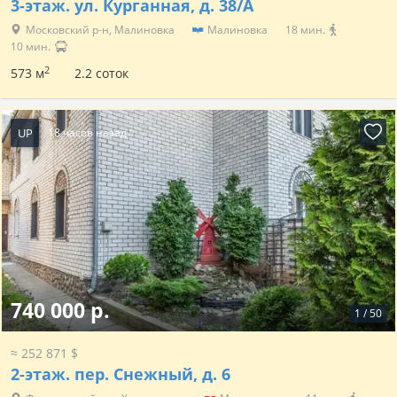
3-этаж.
ул. Курганная, д. 38/А
Московский р-н, Малиновка
Малиновка
18 мин.
10 мин.
2
573 м
2.2 соток
UP
18 часов назад
740 000 р.
1
/
50
≈ 252 871 $
2-этаж.
пер. Снежный, д. 6