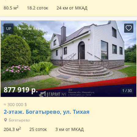
2
80.5 м
18.2 соток
24 км от МКАД
UP
18 часов назад
877 919 р.
1
/
30
≈ 300 000 $
2-этаж.
Богатырево, ул. Тихая
Богатырево
2
204.3 м
25 соток
3 км от МКАД