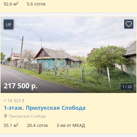
2
92.6 м
5.6 соток
UP
18 часов назад
217 500 р.
1
/
20
≈ 74 323 $
1-этаж.
Прилукская Слобода
Прилукская Слобода
2
55.1 м
20.4 соток
3 км от МКАД