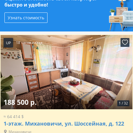
быстро и удобно!
Узнать стоимость
UP
18 часов назад
188 500 р.
1
/
32
≈ 64 414 $
1-этаж.
Михановичи, ул. Шоссейная, д. 122
Михановичи