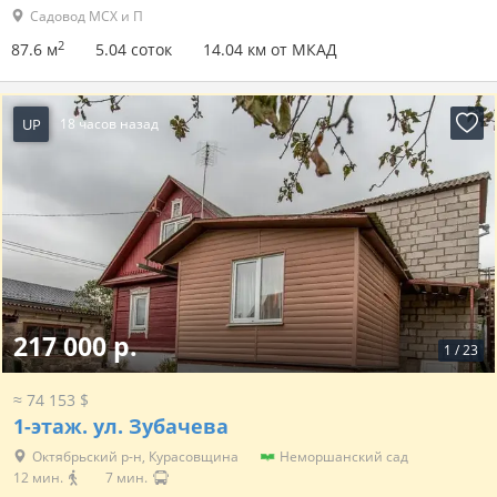
Садовод МСХ и П
2
87.6 м
5.04 соток
14.04 км от МКАД
UP
18 часов назад
217 000 р.
1
/
23
≈ 74 153 $
1-этаж.
ул. Зубачева
Октябрьский р-н, Курасовщина
Неморшанский сад
12 мин.
7 мин.