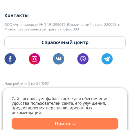
editor@domovita.by
+375 29 563-15-61 Кристина Филюта
Контакты
kb@domovita.by
+375 29 179-11-28 Владислав Гладченко
ООО «Аниксмедиа» УНП 191299645, Юридический адрес: 220053, г.
Мы принимаем звонки и отвечаем на письма в будние дни с 9:00 до
Минск, Старовиленский тракт 87, офис 303
18:00.
vg@domovita.by
Справочный центр
Пишите и звоните нам в будние дни с 8:00 до 20:00.
Наш рейтинг 5 из 5 (1040)
Сайт использует файлы cookie для обеспечения
удобства пользователей сайта, его улучшения,
предоставления персонализированных
рекомендаций.
Telegram
Viber
Принять