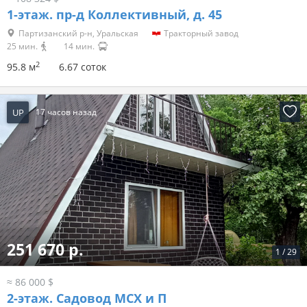
1-этаж.
пр-д Коллективный, д. 45
Партизанский р-н, Уральская
Тракторный завод
25 мин.
14 мин.
2
95.8 м
6.67 соток
UP
17 часов назад
251 670 р.
1
/
29
≈ 86 000 $
2-этаж.
Садовод МСХ и П