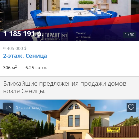
1 185 191 р.
1
/
50
≈ 405 000 $
2-этаж.
Сеница
2
306 м
6.25 соток
Ближайшие предложения продажи домов
возле Сеницы:
UP
5 часов назад