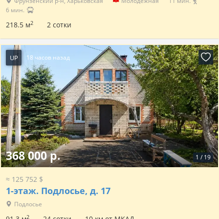
Фрунзенский р-н, Харьковская
Молодежная
11 мин.
6 мин.
2
218.5 м
2 сотки
UP
18 часов назад
368 000 р.
1
/
19
≈ 125 752 $
1-этаж.
Подлосье, д. 17
Подлосье
2
91.3 м
24 сотки
10 км от МКАД