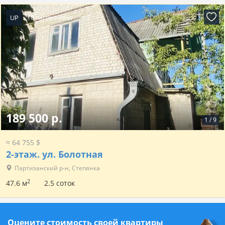
UP
18 часов назад
189 500 р.
1
/
9
≈ 64 755 $
2-этаж.
ул. Болотная
Партизанский р-н, Степянка
2
47.6 м
2.5 соток
Оцените стоимость своей квартиры