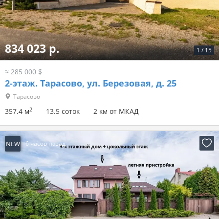
834 023 р.
1
/
15
≈ 285 000 $
2-этаж.
Тарасово, ул. Березовая, д. 25
Тарасово
2
357.4 м
13.5 соток
2 км от МКАД
NEW
6 часов назад