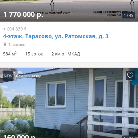
1 770 000 р.
1
/
49
≈ 604 839 $
4-этаж.
Тарасово, ул. Ратомская, д. 3
Тарасово
2
584 м
15 соток
2 км от МКАД
NEW
6 часов назад
160 000 р.