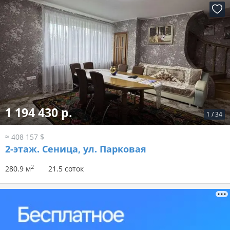
1 194 430 р.
1
/
34
≈ 408 157 $
2-этаж.
Сеница, ул. Парковая
2
280.9 м
21.5 соток