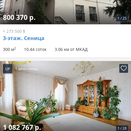
800 370 р.
1
/
25
≈ 273 500 $
3-этаж.
Сеница
2
300 м
10.44 соток
3.06 км от МКАД
UP
1 день назад
1 082 767 р.
1
/
28