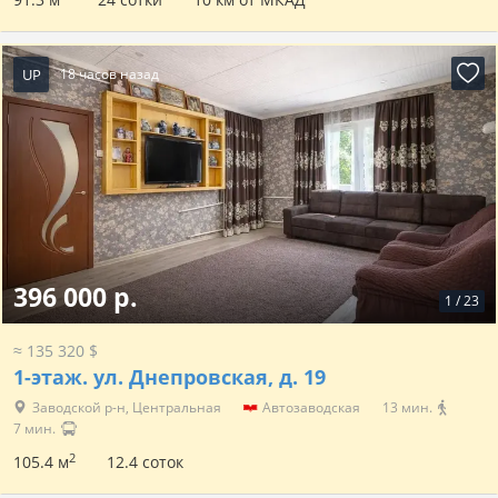
UP
18 часов назад
396 000 р.
1
/
23
≈ 135 320 $
1-этаж.
ул. Днепровская, д. 19
Заводской р-н, Центральная
Автозаводская
13 мин.
7 мин.
2
105.4 м
12.4 соток