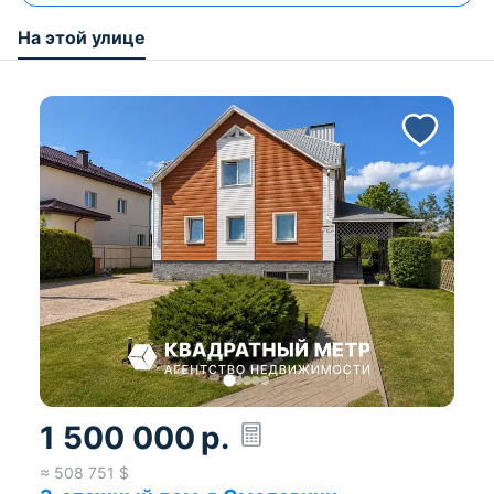
подробную информацию по каждому объекту и
согласовать время показа.
На этой улице
УП «Квадратный метр»
УНП: 190003285
Лицензия 02240/29_
от 17.02.2005, Министерство юстиции РБ
Договор 118/1 от 25/05/2026
1 500 000
р.
≈
508 751
$