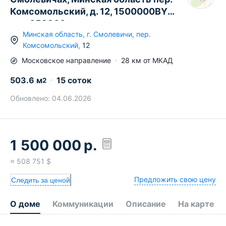
Комсомольский, д. 12, 1500000BYN,
код 659906
Минская область
,
г.
Смолевичи
,
пер.
Комсомольский
,
12
Московское
направление
28
км от МКАД
503.6
м
15 соток
2
Обновлено:
04.06.2026
1 500 000
р.
≈
508 751
$
Предложить свою цену
Следить за ценой
О доме
Коммуникации
Описание
На карте