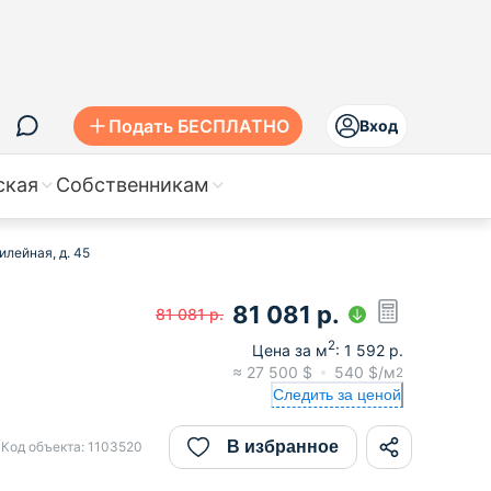
Подать БЕСПЛАТНО
Вход
ская
Собственникам
илейная, д. 45
81 081
р.
81 081
р.
2
Цена за м
:
1 592
р.
≈
27 500
$
540
$/м
2
Следить за ценой
В избранное
Код объекта:
1103520