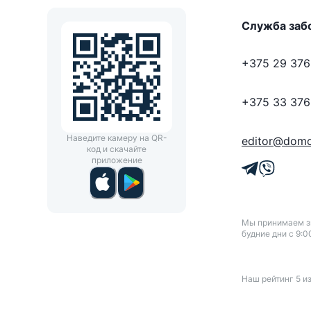
Служба заб
+375 29 376
+375 33 376
Наведите камеру на QR-
editor@domo
код и скачайте
приложение
Мы принимаем зв
будние дни с 9:0
Наш рейтинг
5
и