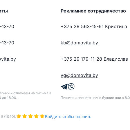
оты
Рекламное сотрудничество
-13-70
+375 29 563-15-61
Кристина
-13-70
kb@domovita.by
vita.by
+375 29 179-11-28
Владислав
vg@domovita.by
онки и отвечаем на письма в
0 до 18:00.
Пишите и звоните нам в будние дни с 8:0
Войдите чтобы оценить
з
5
(
1040
):