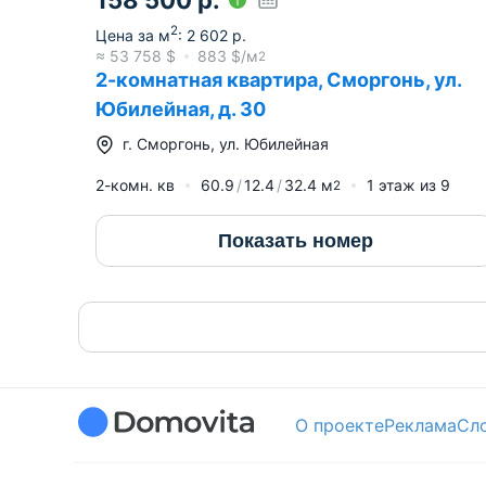
2
Цена за м
:
2 602
р.
≈
53 758
$
883
$/м
2
2-комнатная квартира, Сморгонь, ул.
Юбилейная, д. 30
г.
Сморгонь
,
ул. Юбилейная
2-комн. кв
60.9
12.4
32.4
м
1
этаж из
9
2
Показать номер
О проекте
Реклама
Сл