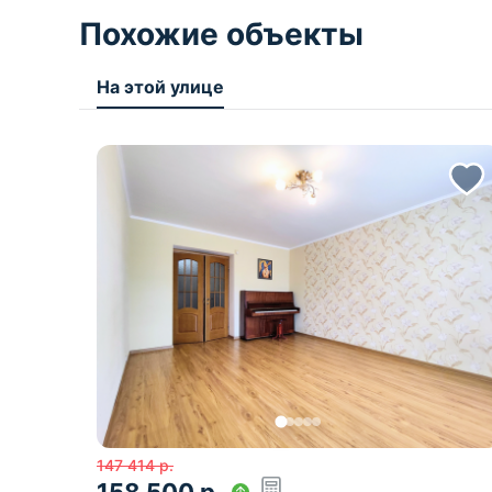
Похожие объекты
На этой улице
147 414
р.
158 500
р.