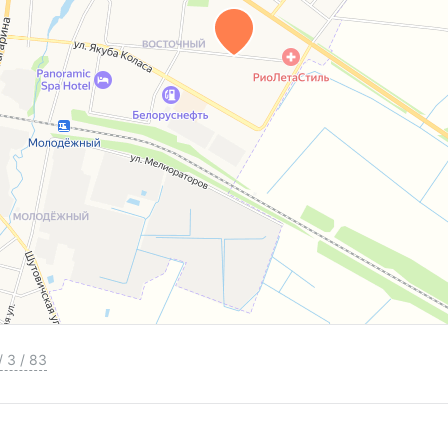
/
3
/
83