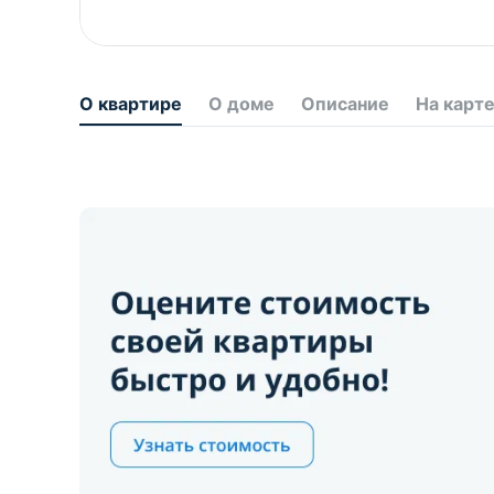
О квартире
О доме
Описание
На карт