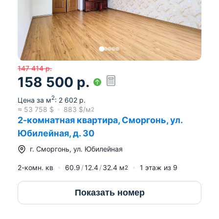
147 414
р.
158 500
р.
2
Цена за м
:
2 602
р.
≈
53 758
$
883
$/м
2
2-комнатная квартира, Сморгонь, ул.
Юбилейная, д. 30
г.
Сморгонь
,
ул. Юбилейная
2-комн. кв
60.9
12.4
32.4
м
1
этаж из
9
2
Показать номер