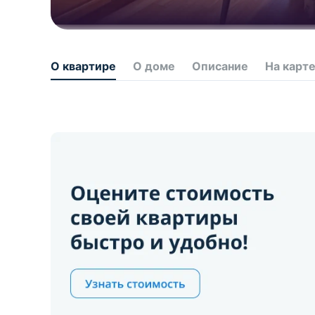
О квартире
О доме
Описание
На карт