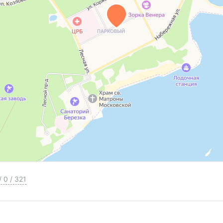
/
0
/
321