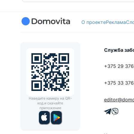
О проекте
Реклама
Сл
Служба заб
+375 29 376
+375 33 376
Наведите камеру на QR-
editor@domo
код и скачайте
приложение