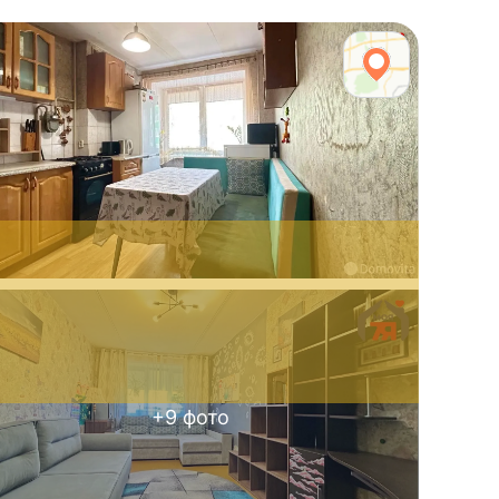
+
9
фото