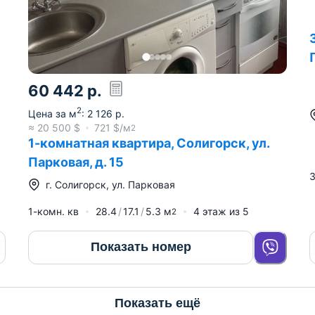
60 442
р.
2
Цена за м
:
2 126
р.
≈
20 500
$
721
$/м
2
1-комнатная квартира, Солигорск, ул.
Парковая, д. 15
3
г.
Солигорск
,
ул. Парковая
1-комн. кв
28.4
17.1
5.3
м
4
этаж из
5
2
Показать номер
Показать ещё