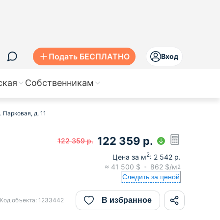
Подать БЕСПЛАТНО
Вход
ская
Собственникам
 Парковая, д. 11
122 359
р.
122 359
р.
2
Цена за м
:
2 542
р.
≈
41 500
$
862
$/м
2
Следить за ценой
В избранное
Код объекта:
1233442