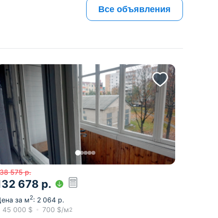
Все объявления
38 575
р.
132 678
р.
2
ена за м
:
2 064
р.
≈
45 000
$
700
$/м
2