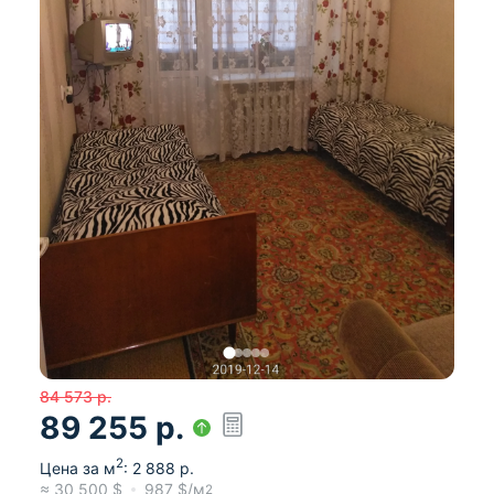
84 573
р.
89 255
р.
2
Цена за м
:
2 888
р.
≈
30 500
$
987
$/м
2