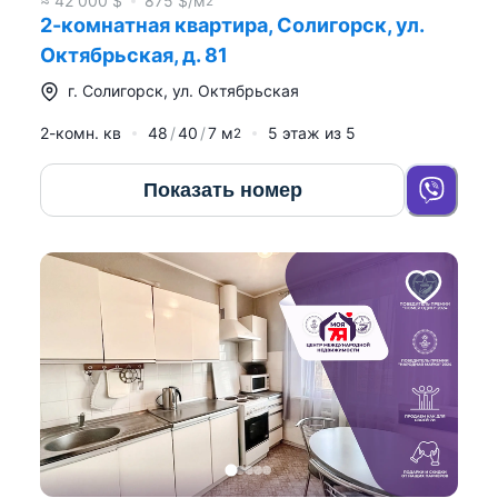
≈
42 000
$
875
$/м
2
2-комнатная квартира, Солигорск, ул.
Октябрьская, д. 81
г.
Солигорск
,
ул. Октябрьская
2-комн. кв
48
40
7
м
5
этаж из
5
2
Показать номер