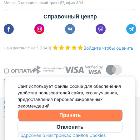
Минск, Старовиленский тракт 87, офис 303
Справочный центр
Войдите чтобы оценить
Наш рейтинг
5
из
5
(
1040
):
Сайт использует файлы cookie для обеспечения
удобства пользователей сайта, его улучшения,
предоставления персонализированных
Политика конфиденциальности,
рекомендаций.
Политика обработки файлов куки
Выбор настроек Cookies
и
© 2015 - 2026, Domovita.by. Копирование материалов допускается
Принять
только при наличии активной ссылки.
Отклонить
Подробнее о настройках файлов Cookies