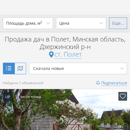
2
Площадь дома, м
Цена
Еще...
Ваш город -
ст. Полет
?
Продажа дач в Полет, Минская область,
от
до
от
до
Дзержинский р-н
Да
Выбрать город
ст. Полет
р. за всё
Показать 1 объявление
Сначала новые
Показать 1 объявление
Подписаться
Найдено 1 объявлений
UP
13 часов назад