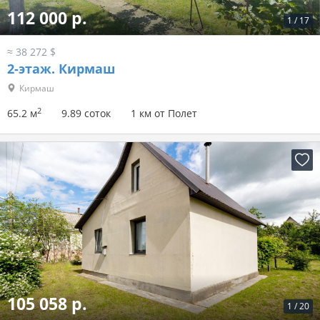
112 000 р.
1
/
17
≈ 38 272 $
2-этаж.
Кирмаш
Кирмаш
2
65.2 м
9.89 соток
1 км от Полет
105 058 р.
1
/
20