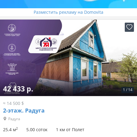
Разместить рекламу на Domovita
42 433 р.
1
/
14
≈ 14 500 $
2-этаж.
Радуга
Радуга
2
25.4 м
5.00 соток
1 км от Полет