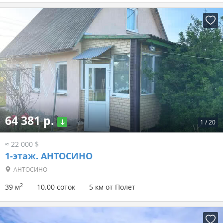
64 381 р.
1
/
20
≈ 22 000 $
1-этаж.
АНТОСИНО
АНТОСИНО
2
39 м
10.00 соток
5 км от Полет