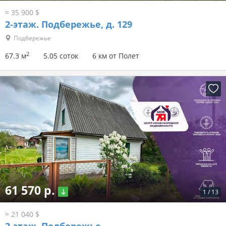
≈ 35 900 $
2-этаж.
Подбережье, д. 129
Подбережье
2
67.3 м
5.05 соток
6 км от Полет
61 570 р.
1
/
13
≈ 21 040 $