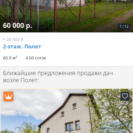
60 000 р.
1
/
12
≈ 20 503 $
2-этаж.
Полет
2
60.9 м
4.60 соток
Ближайшие предложения продажи дач
возле Полет: