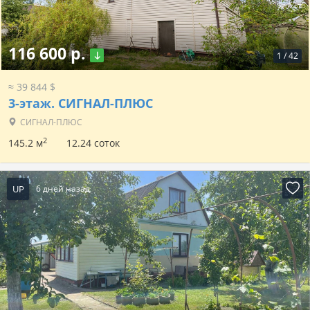
116 600 р.
1
/
42
≈ 39 844 $
3-этаж.
СИГНАЛ-ПЛЮС
СИГНАЛ-ПЛЮС
2
145.2 м
12.24 соток
UP
6 дней назад