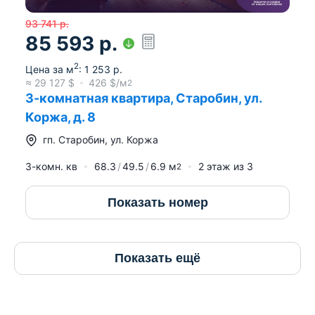
93 741
р.
85 593
р.
2
Цена за м
:
1 253
р.
≈
29 127
$
426
$/м
2
3-комнатная квартира, Старобин, ул.
Коржа, д. 8
гп.
Старобин
,
ул. Коржа
3-комн. кв
68.3
49.5
6.9
м
2
этаж из
3
2
Показать номер
Показать ещё