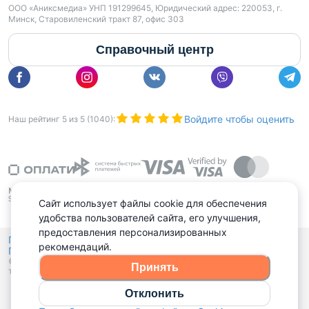
ООО «Аниксмедиа» УНП 191299645, Юридический адрес: 220053, г.
Минск, Старовиленский тракт 87, офис 303
Справочный центр
Войдите чтобы оценить
Наш рейтинг
5
из
5
(
1040
):
Сайт использует файлы cookie для обеспечения
удобства пользователей сайта, его улучшения,
предоставления персонализированных
Политика конфиденциальности,
рекомендаций.
Политика обработки файлов куки
Выбор настроек Cookies
и
© 2015 - 2026, Domovita.by. Копирование материалов допускается
Принять
только при наличии активной ссылки.
Отклонить