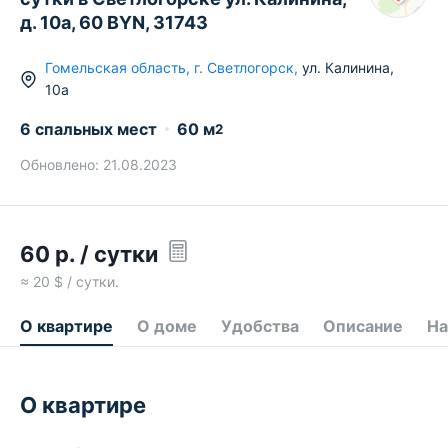
д. 10а, 60 BYN, 31743
Гомельская область
,
г.
Светлогорск
,
ул. Калинина
,
10а
6 спальных мест
60
м
2
Обновлено:
21.08.2023
60
р.
/ сутки
≈
20
$ / сутки.
О квартире
О доме
Удобства
Описание
На
О квартире