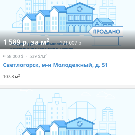
2
1 589 р. за м
171 007 р.
2
≈ 58 000 $
539 $/м
Светлогорск, м-н Молодежный, д. 51
2
107.8 м