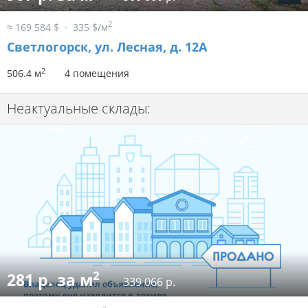
2
≈ 169 584 $
335 $/м
Светлогорск, ул. Лесная, д. 12А
2
506.4 м
4 помещения
Неактуальные склады:
2
281 р. за м
339 066 р.