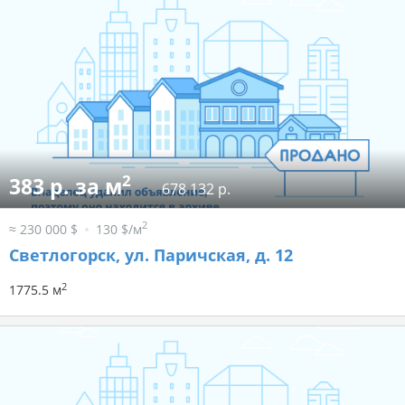
2
383 р. за м
678 132 р.
2
≈ 230 000 $
130 $/м
Светлогорск, ул. Паричская, д. 12
2
1775.5 м