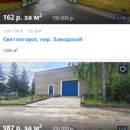
2
162 р. за м
195 000 р.
1
/
15
2
≈ 66 138 $
55 $/м
Светлогорск, пер. Заводской
2
1206 м
2
987 р. за м
500 000 р.
1
/
5