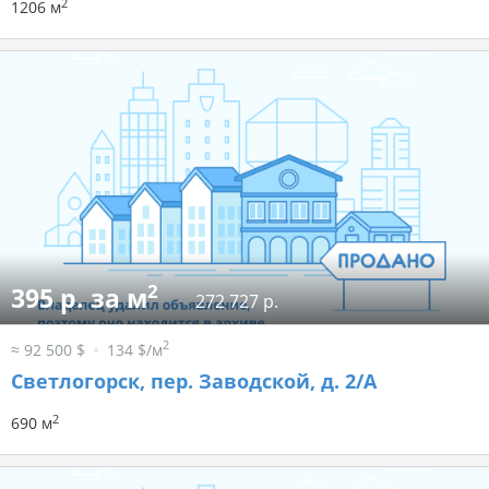
2
1206 м
2
395 р. за м
272 727 р.
2
≈ 92 500 $
134 $/м
Светлогорск, пер. Заводской, д. 2/А
2
690 м