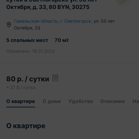
Октября, д. 33, 80 BYN, 30275
Гомельская область
,
г.
Светлогорск
,
ул. 50 лет
Октября
,
33
5 спальных мест
70
м
2
Обновлено:
18.01.2023
80
р.
/ сутки
≈
27
$ / сутки.
О квартире
О доме
Удобства
Описание
На
О квартире