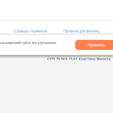
Словарь терминов
Правила для физлиц
ользователей сайта, его улучшения,
Принять
Рекламное сотрудничество
+375 29 563-15-61 Кристина Филюта
kb@domovita.by
+375 29 179-11-28 Владислав Гладчен
vg@domovita.by
твечаем на
до 18:00.
Пишите и звоните нам в будние дни с
8:00 до 20:00.