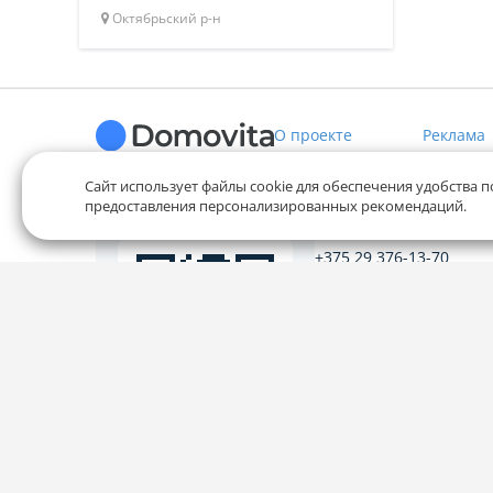
Октябрьский р-н
О проекте
Реклама
Сайт использует файлы cookie для обеспечения удобства п
предоставления персонализированных рекомендаций.
Служба заботы
+375 29 376-13-70
+375 33 376-13-70
editor@domovita.by
Мы принимаем звонки и о
письма в будние дни с 9:00 
Наведите камеру на
QR-код и скачайте
приложение
Наш рейтинг 5 из 5 (1040)