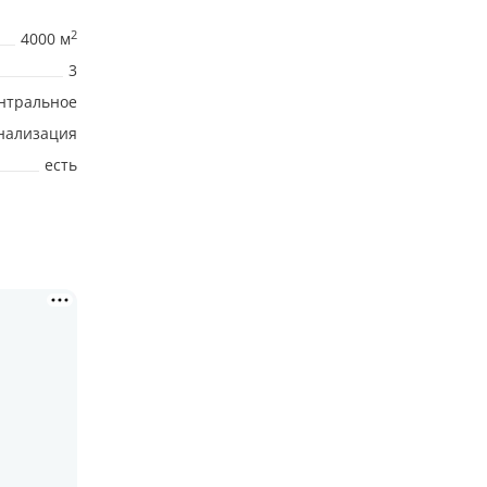
2
4000 м
3
нтральное
нализация
есть