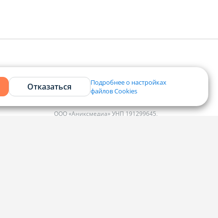
Подробнее о настройках
Отказаться
файлов Cookies
Контакты
ООО «Аниксмедиа» УНП 191299645,
Юридический адрес: 220053, г. Минск,
Старовиленский тракт 87, офис 303
ко
Справочный центр