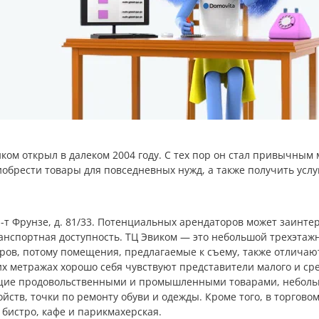
ом открыл в далеком 2004 году. С тех пор он стал привычным
иобрести товары для повседневных нужд, а также получить усл
-т Фрунзе, д. 81/33. Потенциальных арендаторов может заинте
транспортная доступность. ТЦ Эвиком — это небольшой трехэта
ров, потому помещения, предлагаемые к съему, также отличаю
ких метражах хорошо себя чувствуют представители малого и ср
ющие продовольственными и промышленными товарами, небол
йств, точки по ремонту обуви и одежды. Кроме того, в торгово
бистро, кафе и парикмахерская.