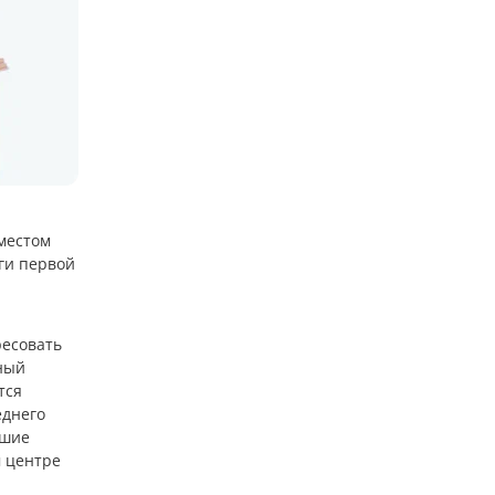
 местом
уги первой
ресовать
жный
тся
еднего
ьшие
м центре