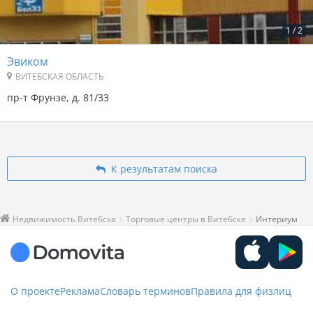
1
/
2
Эвиком
ВИТЕБСКАЯ ОБЛАСТЬ
пр-т Фрунзе, д. 81/33
К результатам поиска
Недвижимость Витебска
Торговые центры в Витебске
Интериум
О проекте
Реклама
Словарь терминов
Правила для физлиц