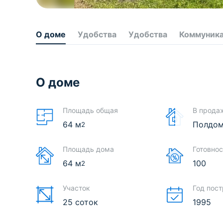
О доме
Удобства
Удобства
Коммуник
О доме
Площадь общая
В прода
64
м
Полдо
2
Площадь дома
Готовнос
64
м
100
2
Участок
Год пос
25 соток
1995