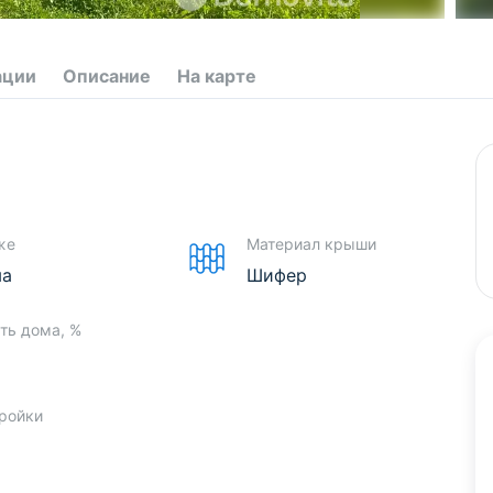
ации
Описание
На карте
же
Материал крыши
ма
Шифер
ть дома, %
тройки