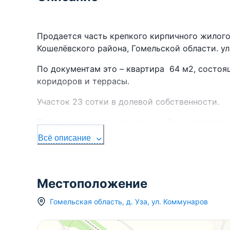
Продается часть крепкого кирпичного жилого 
Кошелёвского района, Гомельской области. у
По документам это – квартира 64 м2, состоящ
коридоров и террасы.
Участок 23 сотки в долевой собственности.
Подведено газовое отопление. Окна деревянны
Всё описание
На участке имеется сарай из блоков ПГС.
Остановка общественного транспорта находит
сможете быстро доехать прямиком до Гомеля
Местоположение
Расстояние до Гомеля 18 км.Рядом железнодо
Гомельская область
,
д.
Уза
,
ул. Коммунаров
В деревне хорошо развита нфраструктура: сел
фельдшерско-акушерский пункт, детский сад, 