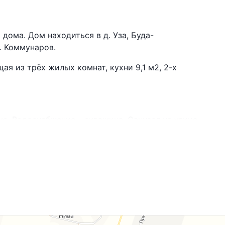
дома. Дом находиться в д. Уза, Буда-
л. Коммунаров.
ая из трёх жилых комнат, кухни 9,1 м2, 2-х
е. Водоснабжение – скважина. Санузел на улице.
ся в 2 минутах ходьбы от участка, откуда Вы
, автобусы и маршрутки ходят регулярно.
рожная станция.
ьсовет, средняя школа, библиотека,
отделение связи, 7 магазинов.