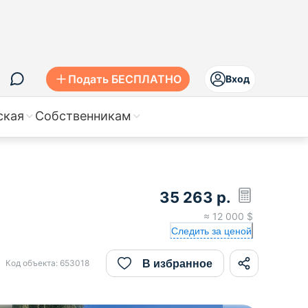
Подать БЕСПЛАТНО
Вход
ская
Собственникам
35 263
р.
≈
12 000
$
Следить за ценой
В избранное
Код объекта:
653018