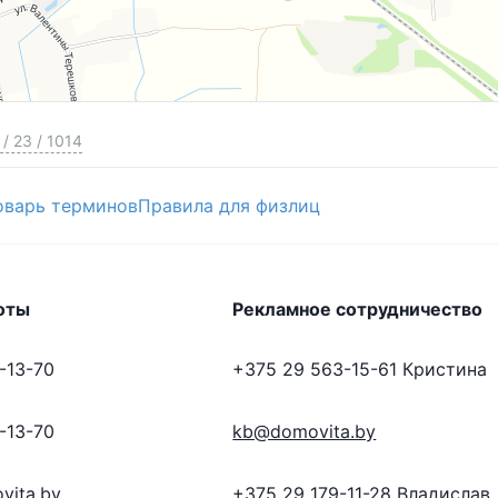
/
23
/
1014
оварь терминов
Правила для физлиц
оты
Рекламное сотрудничество
-13-70
+375 29 563-15-61
Кристина
-13-70
kb@domovita.by
vita.by
+375 29 179-11-28
Владислав