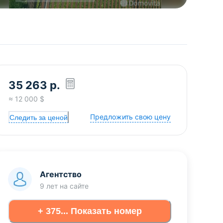
35 263
р.
≈
12 000
$
Предложить свою цену
Следить за ценой
Агентство
9 лет
на сайте
+ 375... Показать номер