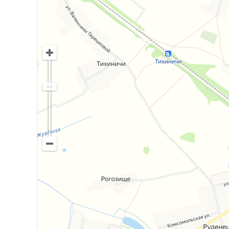
Договор на оказание риэлтерских услуг №144/
УНП 491323159 г. Гомель, ул. Крестьянская, 
10.06.2016.
Работаем с банковскими кредитами, консульт
актуальная информация).