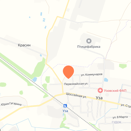
1 от 16.08.2025 года, ООО “Гид по недвижимости”,
32-2, Лицензия Мин. юстиции РБ №02240/310 от
ации и помощь в выборе банка (только