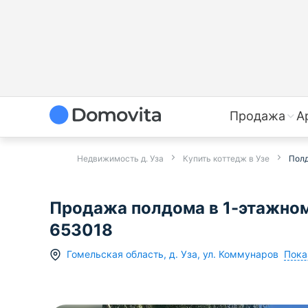
Продажа
А
Недвижимость д. Уза
Купить коттедж в Узе
Полд
Продажа полдома в 1-этажном 
653018
Пока
Гомельская область
,
д.
Уза
,
ул. Коммунаров