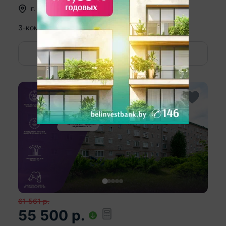
г.
Вилейка
,
ул. Гагарина
3-комн. кв
61.4
39.2
8.8
м
5
этаж из
5
2
Показать номер
61 561
р.
55 500
р.