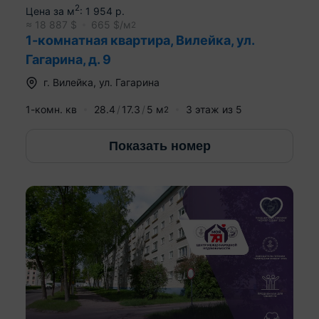
2
Цена за м
:
1 954
р.
≈
18 887
$
665
$/м
2
1-комнатная квартира, Вилейка, ул.
Гагарина, д. 9
г.
Вилейка
,
ул. Гагарина
1-комн. кв
28.4
17.3
5
м
3
этаж из
5
2
Показать номер