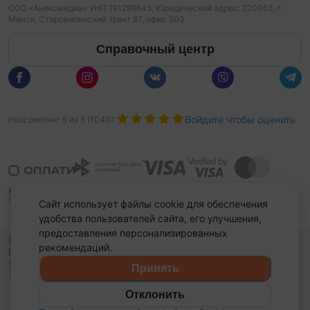
ООО «Аниксмедиа» УНП 191299645, Юридический адрес: 220053, г.
Минск, Старовиленский тракт 87, офис 303
Справочный центр
Войдите чтобы оценить
Наш рейтинг
5
из
5
(
1040
):
Сайт использует файлы cookie для обеспечения
удобства пользователей сайта, его улучшения,
предоставления персонализированных
Политика конфиденциальности,
рекомендаций.
Политика обработки файлов куки
Выбор настроек Cookies
и
© 2015 - 2026, Domovita.by. Копирование материалов допускается
Принять
только при наличии активной ссылки.
Отклонить