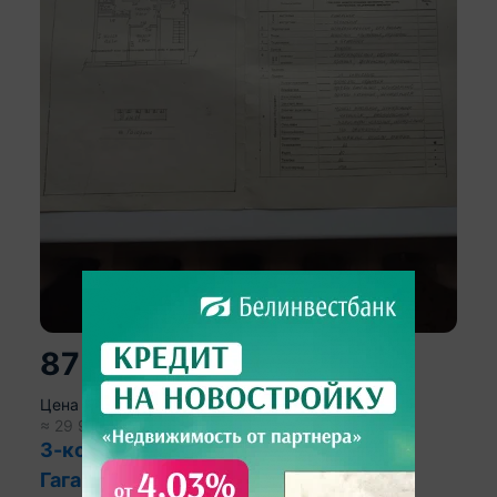
87 864
р.
2
Цена за м
:
1 428
р.
≈
29 900
$
486
$/м
2
3-комнатная квартира, Вилейка, ул.
Гагарина, д. 16