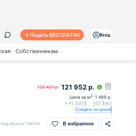
Подать БЕСПЛАТНО
Вход
ская
Собственникам
121 952
р.
130 421
р.
2
Цена за м
:
1 489
р.
≈
41 500
$
507
$/м
2
Следить за ценой
В избранное
Код объекта:
1186108