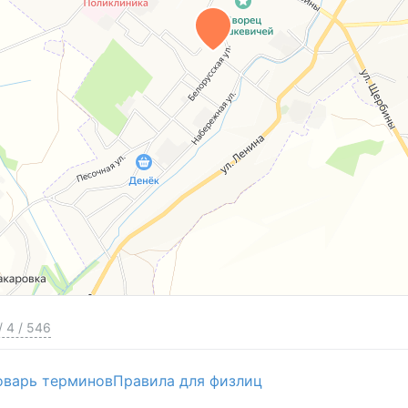
/
4
/
546
оварь терминов
Правила для физлиц