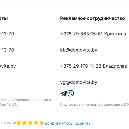
оты
Рекламное сотрудничество
-13-70
+375 29 563-15-61
Кристина
-13-70
kb@domovita.by
vita.by
+375 29 179-11-28
Владислав
vg@domovita.by
онки и отвечаем на письма в
0 до 18:00.
Пишите и звоните нам в будние дни с 8:0
Войдите чтобы оценить
з
5
(
1040
):