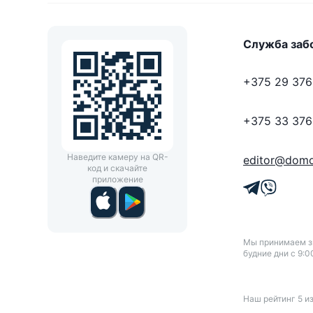
Служба заб
+375 29 376
+375 33 376
Наведите камеру на QR-
editor@domo
код и скачайте
приложение
Мы принимаем зв
будние дни с 9:0
Наш рейтинг
5
и