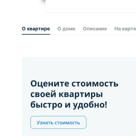
О квартире
О доме
Описание
На карт