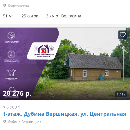
Каштановка
2
51 м
25 соток
3 км от Воложина
20 276 р.
1
/
17
≈ 6 900 $
1-этаж.
Дубина Вершицкая, ул. Центральная
Дубина Вершицкая