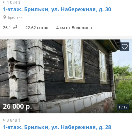
≈ 4 084 $
1-этаж.
Брильки, ул. Набережная, д. 30
Брильки
2
26.1 м
22.62 соток
4 км от Воложина
26 000 р.
1
/
12
≈ 8 848 $
1-этаж.
Брильки, ул. Набережная, д. 28