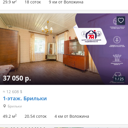
2
29.9 м
18 соток
9 км от Воложина
37 050 р.
1
/
25
≈ 12 608 $
1-этаж.
Брильки
Брильки
2
49.2 м
20.54 соток
4 км от Воложина