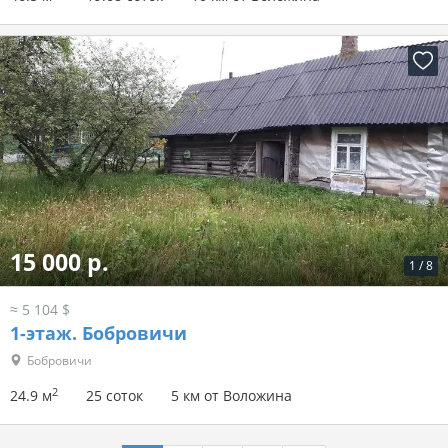
15 000 р.
1
/
8
≈ 5 104 $
1-этаж.
Бобровичи
Бобровичи
2
24.9 м
25 соток
5 км от Воложина