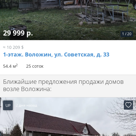
29 999 р.
1
/
20
≈ 10 209 $
1-этаж.
Воложин, ул. Советская, д. 33
2
54.4 м
25 соток
Ближайшие предложения продажи домов
возле Воложина:
UP
2 дня назад