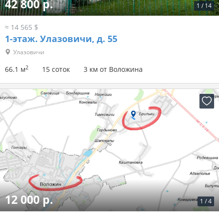
42 800 р.
1
/
14
≈ 14 565 $
1-этаж.
Улазовичи, д. 55
Улазовичи
2
66.1 м
15 соток
3 км от Воложина
12 000 р.
1
/
4