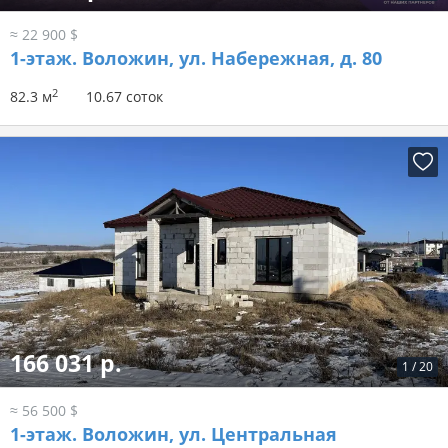
≈ 22 900 $
1-этаж.
Воложин, ул. Набережная, д. 80
2
82.3 м
10.67 соток
166 031 р.
1
/
20
≈ 56 500 $
1-этаж.
Воложин, ул. Центральная