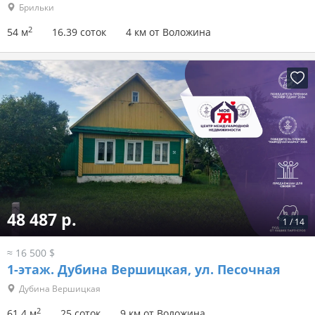
Брильки
2
54 м
16.39 соток
4 км от Воложина
48 487 р.
1
/
14
≈ 16 500 $
1-этаж.
Дубина Вершицкая, ул. Песочная
Дубина Вершицкая
2
61.4 м
25 соток
9 км от Воложина