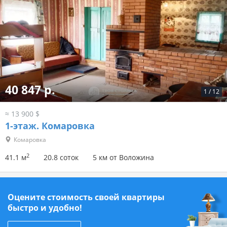
40 847 р.
1
/
12
≈ 13 900 $
1-этаж.
Комаровка
Комаровка
2
41.1 м
20.8 соток
5 км от Воложина
Оцените стоимость своей квартиры
быстро и удобно!