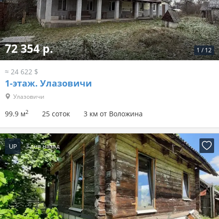
72 354 р.
1
/
12
≈ 24 622 $
1-этаж.
Улазовичи
Улазовичи
2
99.9 м
25 соток
3 км от Воложина
UP
3 дня назад