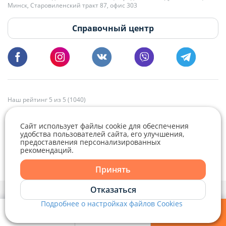
Минск, Старовиленский тракт 87, офис 303
18:00.
vg@domovita.by
Справочный центр
Пишите и звоните нам в будние дни с 8:00 до 20:00.
Наш рейтинг 5 из 5 (1040)
Сайт использует файлы cookie для обеспечения
удобства пользователей сайта, его улучшения,
предоставления персонализированных
рекомендаций.
Telegram
Viber
Принять
Telegram
Отказаться
Политика конфиденциальности,
Политика обработки файлов cookie
и
Выбор настроек Cookie
Подробнее о настройках файлов Cookies
Viber
© 2015 - 2026, Domovita.by. Копирование материалов допускается
только при наличии активной ссылки.
Мои фильтры
Избранное
Войти