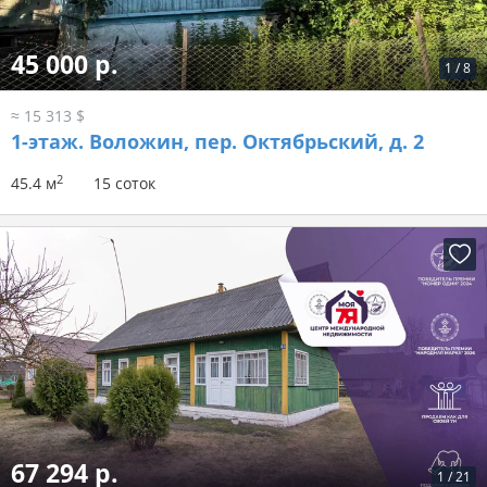
45 000 р.
1
/
8
≈ 15 313 $
1-этаж.
Воложин, пер. Октябрьский, д. 2
2
45.4 м
15 соток
67 294 р.
1
/
21