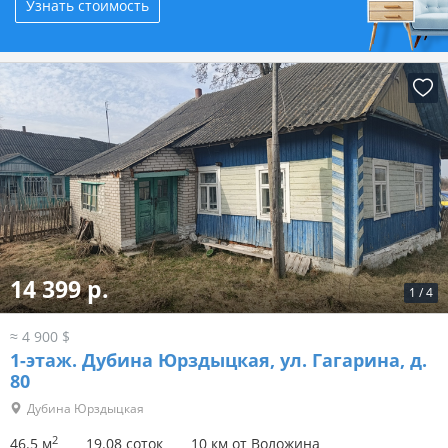
Узнать стоимость
14 399 р.
1
/
4
≈ 4 900 $
1-этаж.
Дубина Юрздыцкая, ул. Гагарина, д.
80
Дубина Юрздыцкая
2
46.5 м
19.08 соток
10 км от Воложина