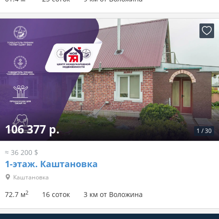
106 377 р.
1
/
30
≈ 36 200 $
1-этаж.
Каштановка
Каштановка
2
72.7 м
16 соток
3 км от Воложина