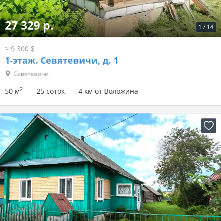
27 329 р.
1
/
14
≈ 9 300 $
1-этаж.
Севятевичи, д. 1
Севятевичи
2
50 м
25 соток
4 км от Воложина