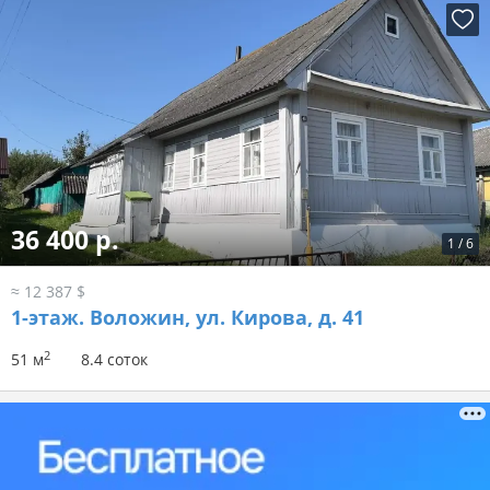
36 400 р.
1
/
6
≈ 12 387 $
1-этаж.
Воложин, ул. Кирова, д. 41
2
51 м
8.4 соток