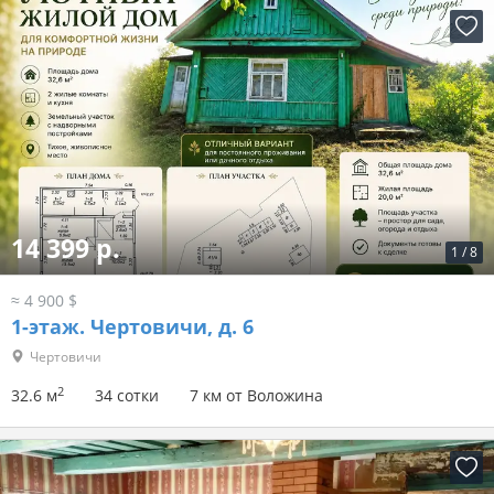
14 399 р.
1
/
8
≈ 4 900 $
1-этаж.
Чертовичи, д. 6
Чертовичи
2
32.6 м
34 сотки
7 км от Воложина