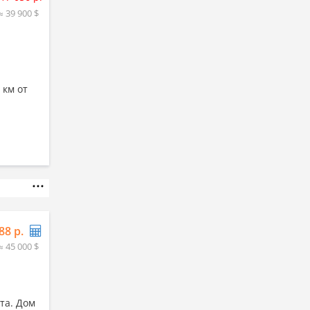
≈ 39 900 $
 км от
88 р.
≈ 45 000 $
ста. Дом