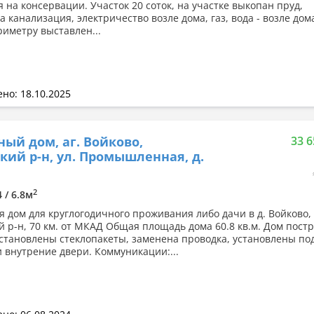
 на консервации. Участок 20 соток, на участке выкопан пруд,
 канализация, электричество возле дома, газ, вода - возле дом
риметру выставлен...
но: 18.10.2025
ный дом, аг. Войково,
33 6
кий р-н, ул. Промышленная, д.
2
4 / 6.8м
я дом для круглогодичного проживания либо дачи в д. Войково,
й р-н, 70 км. от МКАД Общая площадь дома 60.8 кв.м. Дом пост
установлены стеклопакеты, заменена проводка, установлены п
и внутрение двери. Коммуникации:...