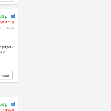
00 р.
50 071 р.
≈ 13 327 $
: рядом
ого
анное
63 р.
17 056 р.