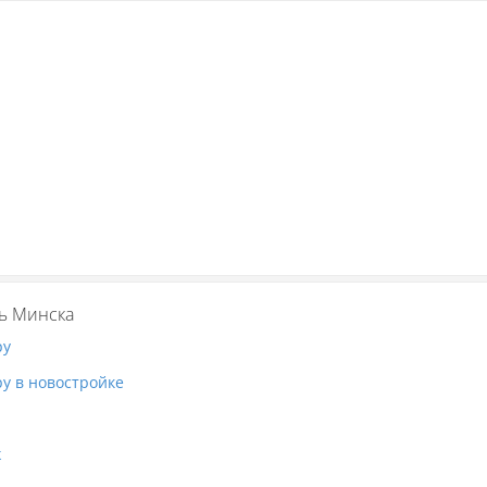
ь Минска
ру
у в новостройке
ж