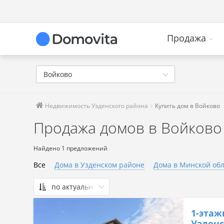
Продажа
Войково
Недвижимость Узденского района
Купить дом в Войково
Продажа домов в Войково
Найдено 1 предложений
Все
Дома в Узденском районе
Дома в Минской об
по актуальности
По актуальности
1-этаж
Сначала дешевые
Узденс