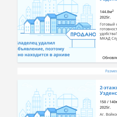
2
144.8м
2025г.
Готовый 
готовнос
удобства?
МКАД Слуц
Обновле
Разме
2-этаж
Узденс
150 / 140
2025г.
Аг. Войко