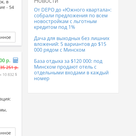
Новости
к, в
Дома в Гродно
329 867 р.
ие - 54
Дома в Полоцке
104 864 р.
От DEPO до «Южного квартала»:
Дома в Лиде
169 669 р.
собрали предложения по всем
новостройкам с льготным
кредитом под 1%
анное
Дача для выходных без лишних
вложений: 5 вариантов до $15
000 рядом с Минском
00 р.
База отдыха за $120 000: под
Минском продают отель с
35 251 р.
отдельными входами в каждый
≈ 10 832 $
номер
ация:
ёмы,
анное