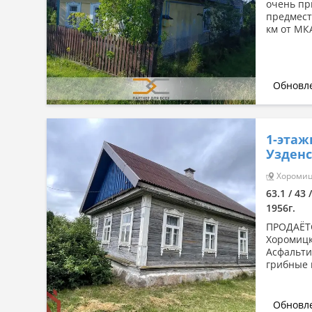
очень пр
предмест
км от МКА
Обновле
1-этаж
Узденс
Хоромицк
63.1 / 43 
1956г.
ПРОДАЁТ
Хоромицки
Асфальти
грибные 
Обновле