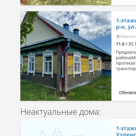
1-этаж
р-н, ул
Мрочки (
71.8 / 31
Предлага
районаМи
протекае
транспорт
Обновле
Неактуальные дома:
1-этаж
Узденс