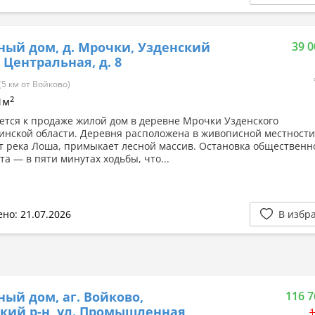
ный дом, д. Мрочки, Узденский
39 0
. Центральная, д. 8
5 км от Войково)
2
.1м
ется к продаже жилой дом в деревне Мрочки Узденского
нской области. Деревня расположена в живописной местности
т река Лоша, примыкает лесной массив. Остановка общественн
а — в пяти минутах ходьбы, что...
но: 21.07.2026
В избр
ный дом, аг. Войково,
116 7
кий р-н, ул. Промышленная
1