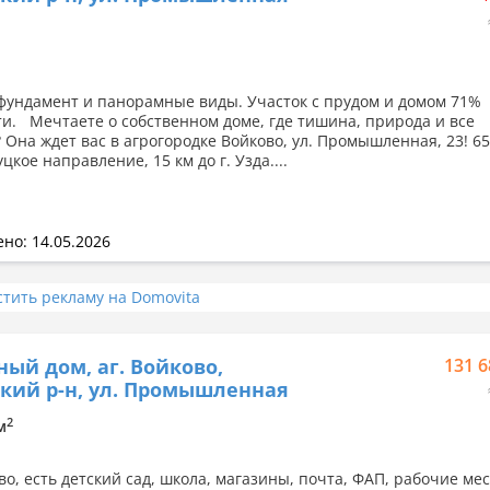
фундамент и панорамные виды. Участок с прудом и домом 71%
ти. Мечтаете о собственном доме, где тишина, природа и все
 Она ждет вас в агрогородке Войково, ул. Промышленная, 23! 65
кое направление, 15 км до г. Узда....
но: 14.05.2026
стить рекламу на Domovita
ный дом, аг. Войково,
131 6
кий р-н, ул. Промышленная
2
м
во, есть детский сад, школа, магазины, почта, ФАП, рабочие ме