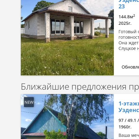
Сначала дорогие
23
По комнатности: большая →
2
144.8м
малая
2025г.
По комнатности: малая →
Готовый 
большая
готовнос
По площади: большая → малая
Она ждет
Слуцкое н
По площади: малая → большая
Обновле
Ближайшие предложения про
NEW
1-этаж
Узденс
97 / 49.1 
1960г.
Ваша меч