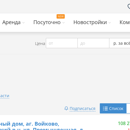
Аренда
Посуточно
Новостройки
Ком
от
до
р. за вс
Цена
ласти
Telegram
Подписаться
Список
Viber
ный дом, аг. Войково,
108 2
кий р-н, ул. Промышленная, д.
1