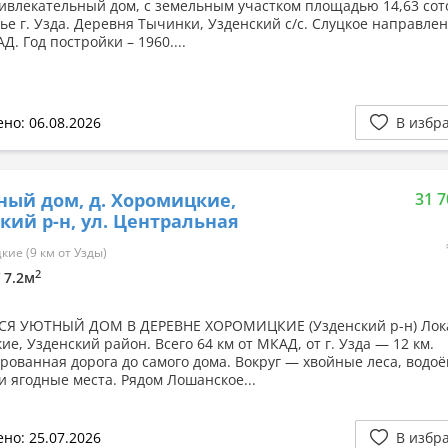
ивлекательный дом, с земельным участком площадью 14,63 сото
ье г. Узда. Деревня Тычинки, Узденский с/с. Слуцкое направлен
Д. Год постройки – 1960....
но: 06.08.2026
В избр
ный дом, д. Хоромицкие,
31 7
кий р-н, ул. Центральная
ие (9 км от Узды)
2
/ 7.2м
СЯ УЮТНЫЙ ДОМ В ДЕРЕВНЕ ХОРОМИЦКИЕ (Узденский р-н) Лок
е, Узденский район. Всего 64 км от МКАД, от г. Узда — 12 км.
рованная дорога до самого дома. Вокруг — хвойные леса, водо
и ягодные места. Рядом Лошанское...
но: 25.07.2026
В избр