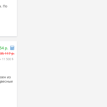
а. По
54 р.
35 117 р.
≈ 11 500 $
роен из
одвесные