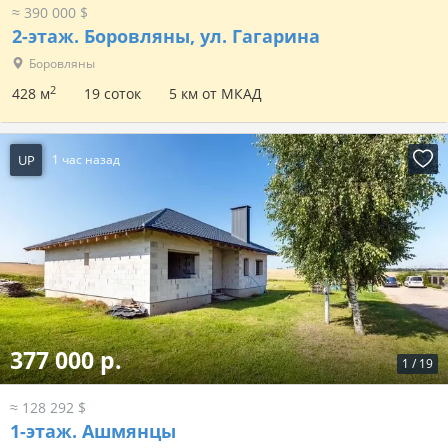
≈ 390 000 $
2-этаж.
Боровляны, ул. Гагарина
Боровляны
2
428 м
19 соток
5 км от МКАД
UP
1 час назад
377 000 р.
1
/
19
≈ 128 292 $
1-этаж.
Ашмянцы