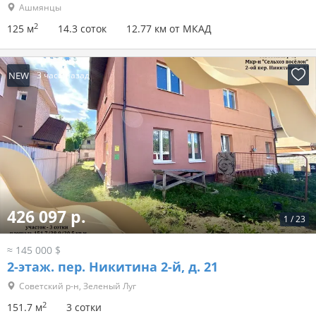
Ашмянцы
2
125 м
14.3 соток
12.77 км от МКАД
NEW
3 часа назад
426 097 р.
1
/
23
≈ 145 000 $
2-этаж.
пер. Никитина 2-й, д. 21
Советский р-н, Зеленый Луг
2
151.7 м
3 сотки