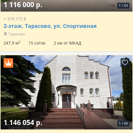
1 116 000 р.
1
/
43
≈ 379 773 $
2-этаж.
Тарасово, ул. Спортивная
Тарасово
2
247.9 м
15 соток
2 км от МКАД
1 146 054 р.
1
/
49