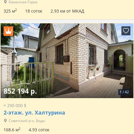
Каменная Горка
2
325 м
18 соток
2.93 км от МКАД
852 194 р.
1
/
42
≈ 290 000 $
2-этаж.
ул. Халтурина
Советский р-н, Беды
2
168.6 м
4.93 соток