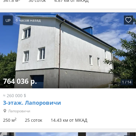
341.8 м
30 соток
4.87 км от МКАД
UP
6 часов назад
764 036 р.
1
/
14
≈ 260 000 $
3-этаж.
Лапоровичи
Лапоровичи
2
250 м
25 соток
14.43 км от МКАД