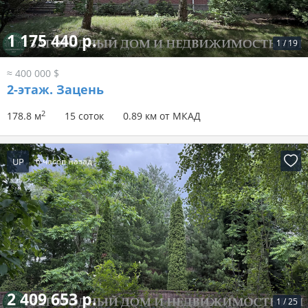
1 175 440 р.
1
/
19
≈ 400 000 $
2-этаж.
Зацень
2
178.8 м
15 соток
0.89 км от МКАД
UP
6 часов назад
2 409 653 р.
1
/
25