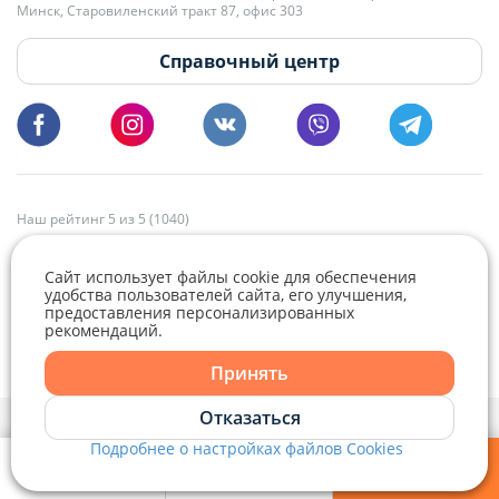
Минск, Старовиленский тракт 87, офис 303
18:00.
vg@domovita.by
Справочный центр
Пишите и звоните нам в будние дни с 8:00 до 20:00.
Наш рейтинг 5 из 5 (1040)
Сайт использует файлы cookie для обеспечения
удобства пользователей сайта, его улучшения,
предоставления персонализированных
рекомендаций.
Telegram
Viber
Принять
Telegram
Отказаться
Политика конфиденциальности,
Политика обработки файлов cookie
и
Выбор настроек Cookie
Подробнее о настройках файлов Cookies
Viber
© 2015 - 2026, Domovita.by. Копирование материалов допускается
только при наличии активной ссылки.
Мои фильтры
Избранное
Войти