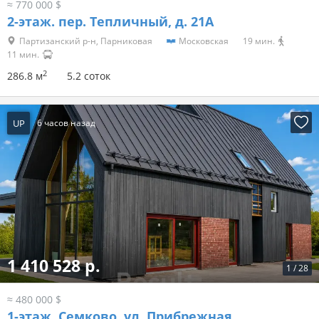
≈ 770 000 $
2-этаж.
пер. Тепличный, д. 21А
Партизанский р-н, Парниковая
Московская
19 мин.
11 мин.
2
286.8 м
5.2 соток
UP
6 часов назад
1 410 528 р.
1
/
28
≈ 480 000 $
1-этаж.
Семково, ул. Прибрежная