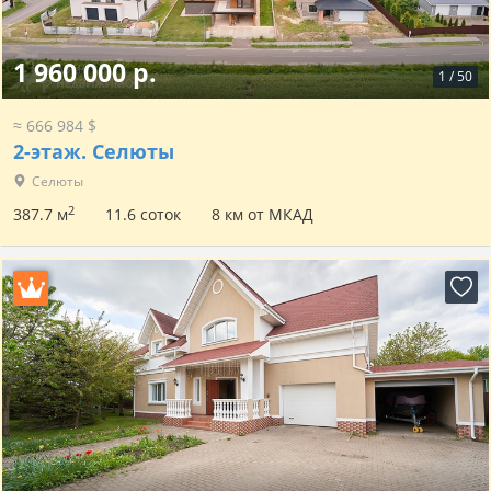
1 960 000 р.
1
/
50
≈ 666 984 $
2-этаж.
Селюты
Селюты
2
387.7 м
11.6 соток
8 км от МКАД