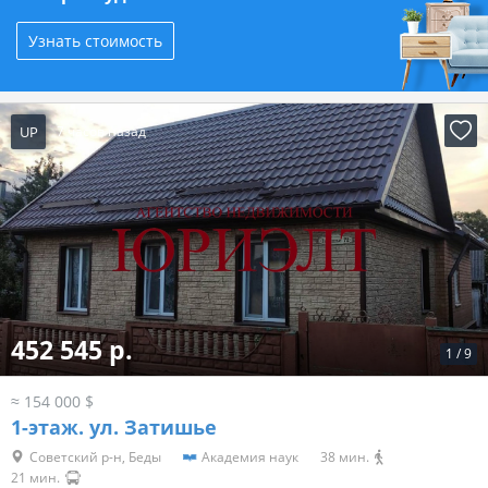
Узнать стоимость
UP
7 часов назад
452 545 р.
1
/
9
≈ 154 000 $
1-этаж.
ул. Затишье
Советский р-н, Беды
Академия наук
38 мин.
21 мин.