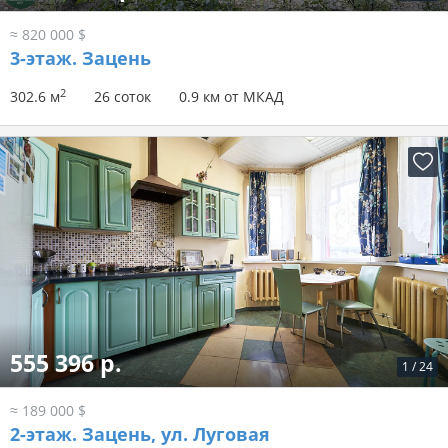
≈ 820 000 $
3-этаж.
Зацень
2
302.6 м
26 соток
0.9 км от МКАД
555 396 р.
1
/
24
≈ 189 000 $
2-этаж.
Зацень, ул. Луговая