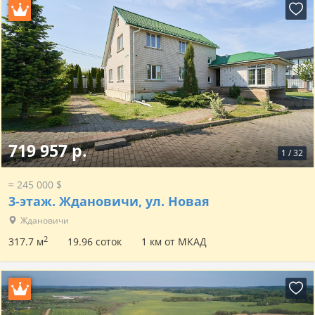
719 957 р.
1
/
32
≈ 245 000 $
3-этаж.
Ждановичи, ул. Новая
Ждановичи
2
317.7 м
19.96 соток
1 км от МКАД