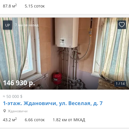
2
87.8 м
5.15 соток
UP
7 часов назад
146 930 р.
1
/
14
≈ 50 000 $
1-этаж.
Ждановичи, ул. Веселая, д. 7
Ждановичи
2
43.2 м
6.66 соток
1.82 км от МКАД