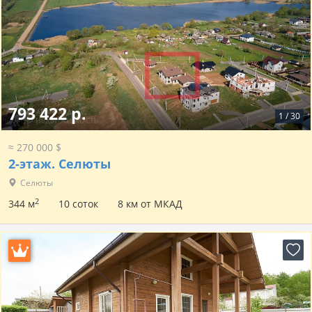
793 422 р.
1
/
30
≈ 270 000 $
2-этаж.
Селюты
Селюты
2
344 м
10 соток
8 км от МКАД