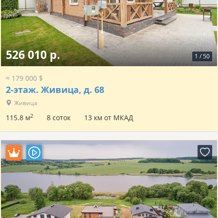
526 010 р.
1
/
50
≈ 179 000 $
2-этаж.
Живица, д. 68
Живица
2
115.8 м
8 соток
13 км от МКАД