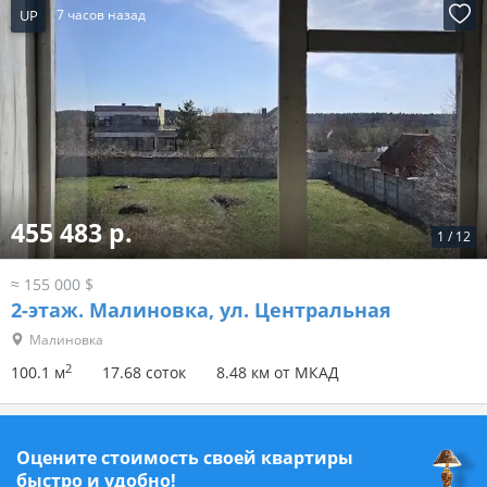
UP
7 часов назад
455 483 р.
1
/
12
≈ 155 000 $
2-этаж.
Малиновка, ул. Центральная
Малиновка
2
100.1 м
17.68 соток
8.48 км от МКАД
Оцените стоимость своей квартиры
быстро и удобно!