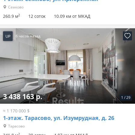
Семково
2
260.9 м
12 соток
10.09 км от МКАД
UP
6 часов назад
3 438 163 р.
1
/
29
≈ 1 170 000 $
1-этаж.
Тарасово, ул. Изумрудная, д. 26
Тарасово
2