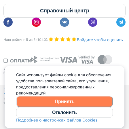
Справочный центр
Войдите чтобы оценить
Наш рейтинг
5
из
5
(
1040
):
Сайт использует файлы cookie для обеспечения
удобства пользователей сайта, его улучшения,
предоставления персонализированных
Политика конфиденциальности,
рекомендаций.
Политика обработки файлов куки
Выбор настроек Cookies
и
© 2015 - 2026, Domovita.by. Копирование материалов допускается
Принять
только при наличии активной ссылки.
Отклонить
Подробнее о настройках файлов Cookies