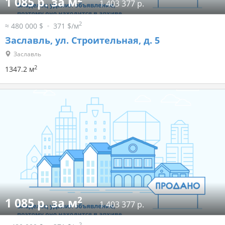
1 085 р. за м
1 403 377 р.
2
≈ 480 000 $
371 $/м
Заславль, ул. Строительная, д. 5
Заславль
2
1347.2 м
2
1 085 р. за м
1 403 377 р.
2