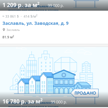
2
1 209 р. за м
99 000 р.
2
≈ 33 861 $
414 $/м
Заславль, ул. Заводская, д. 9
Заславль
2
81.9 м
2
16 780 р. за м
99 000 р.