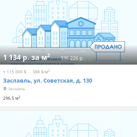
2
1 134 р. за м
336 226 р.
2
≈ 115 000 $
388 $/м
Заславль, ул. Советская, д. 130
Заславль
2
296.5 м