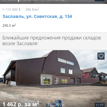
2
≈ 115 000 $
396 $/м
Заславль, ул. Советская, д. 134
2
290.5 м
Ближайшие предложения продажи складов
возле Заславля:
2
1 462 р. за м
732 095 р.
1
/
17