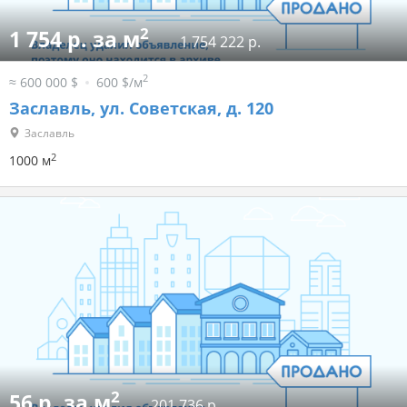
2
1 754 р. за м
1 754 222 р.
2
≈ 600 000 $
600 $/м
Заславль, ул. Советская, д. 120
Заславль
2
1000 м
2
56 р. за м
201 736 р.