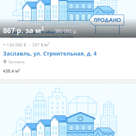
2
867 р. за м
380 081 р.
2
≈ 130 000 $
297 $/м
Заславль, ул. Строительная, д. 4
Заславль
2
438.4 м