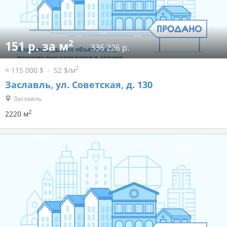
2
151 р. за м
336 226 р.
2
≈ 115 000 $
52 $/м
Заславль, ул. Советская, д. 130
Заславль
2
2220 м