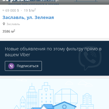
2
≈ 69 000 $
19 $/м
Заславль, ул. Зеленая
Заславль
2
3586 м
Новые объявления по этому фильтру прямо в
вашем Viber
Подписаться