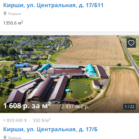
Кирши, ул. Центральная, д. 17/Б11
Кирши
2
1350.6 м
2
1 608 р. за м
2 437 462 р.
1
/
22
2
≈ 833 690 $
550 $/м
Кирши, ул. Центральная, д. 17/Б
Кирши