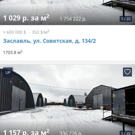
2
1 029 р. за м
1 754 222 р.
1
/
20
2
≈ 600 000 $
352 $/м
Заславль, ул. Советская, д. 134/2
2
1703.8 м
UP
1 день назад
2
1 157 р. за м
336 226 р.
1
/
20