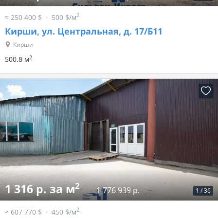
2
≈ 250 400 $
500 $/м
Кирши, ул. Центральная, д. 17/Б11
Кирши
2
500.8 м
2
1 316 р. за м
1 776 939 р.
1
/
36
2
≈ 607 770 $
450 $/м