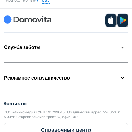
Код об.:
96196
635
Служба заботы
Рекламное сотрудничество
Контакты
ООО «Аниксмедиа» УНП 191299645, Юридический адрес: 220053, г.
Минск, Старовиленский тракт 87, офис 303
Справочный центр