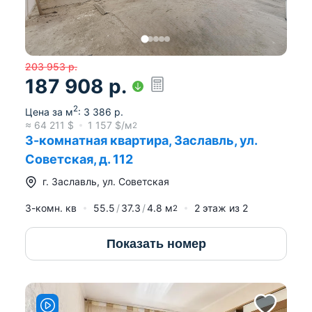
203 953
р.
187 908
р.
2
Цена за м
:
3 386
р.
≈
64 211
$
1 157
$/м
2
3-комнатная квартира, Заславль, ул.
Советская, д. 112
г.
Заславль
,
ул. Советская
3-комн. кв
55.5
37.3
4.8
м
2
этаж из
2
2
Показать номер