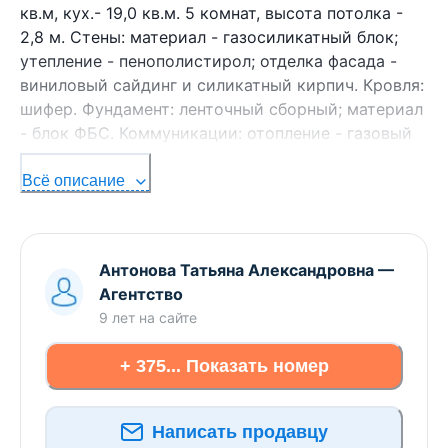
кв.м, кух.- 19,0 кв.м. 5 комнат, высота потолка -
2,8 м. Стены: материал - газосиликатный блок;
утепление - пенополистирол; отделка фасада -
виниловый сайдинг и силикатный кирпич. Кровля:
шифер. Фундамент: ленточный сборный; материал
- блок ФБС. Коммуникации: отопление - газовый
котел, газ - централизованный, водоснабжение -
централизованный водопровод, электричество -
Всё описание
централизованное, канализация - автономная.
Хоз.постройки: баня 40,0 кв.м. Участок - 0,1500 га.
Лот - 193801. Смотреть подробнее.
Антонова Татьяна Александровна
—
Агентство
Здесь можно подписаться на рассылку новых
9 лет
на сайте
предложений и снижения цен по ДОМАМ и
УЧАСТКАМ в Брестском регионе прямо Вам в
+ 375... Показать номер
Viber или Telegram ЗАО «АЛЬТЕРНАТИВА Брест».
УНП 291427570 Лицензия № 02240/303 от
02.02.2016г. Договор номер 3801/1 от 26.11.2019
Написать продавцу