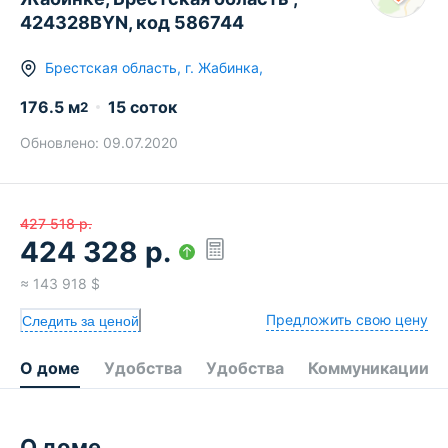
424328BYN, код 586744
Брестская область
,
г.
Жабинка
,
176.5
м
15 соток
2
Обновлено:
09.07.2020
427 518
р.
424 328
р.
≈
143 918
$
Предложить свою цену
Следить за ценой
О доме
Удобства
Удобства
Коммуникации
О доме