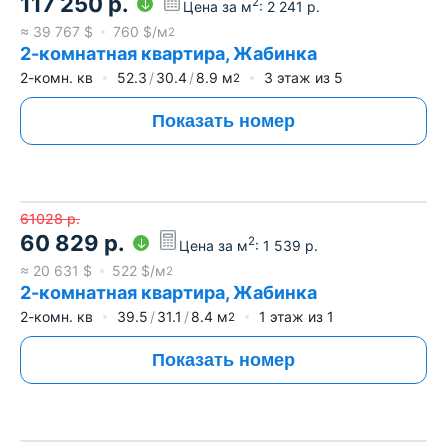
117 250
р.
2
Цена за м
:
2 241
р.
≈
39 767
$
760
$/м
2
2-комнатная квартира, Жабинка
2-комн. кв
52.3
30.4
8.9
м
3
этаж из
5
2
Показать номер
61028
р.
60 829
р.
2
Цена за м
:
1 539
р.
≈
20 631
$
522
$/м
2
2-комнатная квартира, Жабинка
2-комн. кв
39.5
31.1
8.4
м
1
этаж из
1
2
Показать номер