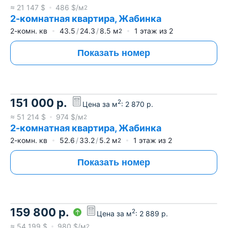
≈
21 147
$
486
$/м
2
2-комнатная квартира, Жабинка
2-комн. кв
43.5
24.3
8.5
м
1
этаж из
2
2
Показать номер
151 000
р.
2
Цена за м
:
2 870
р.
≈
51 214
$
974
$/м
2
2-комнатная квартира, Жабинка
2-комн. кв
52.6
33.2
5.2
м
1
этаж из
2
2
Показать номер
159 800
р.
2
Цена за м
:
2 889
р.
≈
54 199
$
980
$/м
2