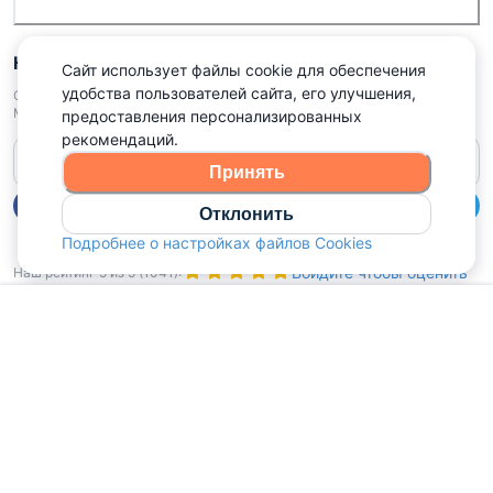
Контакты
Сайт использует файлы cookie для обеспечения
удобства пользователей сайта, его улучшения,
ООО «Аниксмедиа» УНП 191299645, Юридический адрес: 220053, г.
Минск, Старовиленский тракт 87, офис 303
предоставления персонализированных
рекомендаций.
Справочный центр
Принять
Отклонить
Подробнее о настройках файлов Cookies
Войдите чтобы оценить
Наш рейтинг
5
из
5
(
1041
):
Главная
Избранное
Сообщения
Объявления
Профиль
Политика конфиденциальности,
Политика обработки файлов куки
Выбор настроек Cookies
и