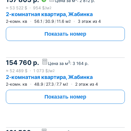
Цена за м
:
2 812
р.
≈
53 522
$
954
$/м
2
2-комнатная квартира, Жабинка
2-комн. кв
56.1
30.9
11.6
м
3
этаж из
4
2
Показать номер
154 760
р.
2
Цена за м
:
3 164
р.
≈
52 489
$
1 073
$/м
2
2-комнатная квартира, Жабинка
2-комн. кв
48.9
27.3
7.7
м
2
этаж из
4
2
Показать номер