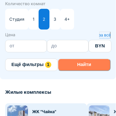
Количество комнат
Студия
1
2
3
4+
Цена
за всё
BYN
Ещё фильтры
1
Найти
Жилые комплексы
ЖК "Чайка"