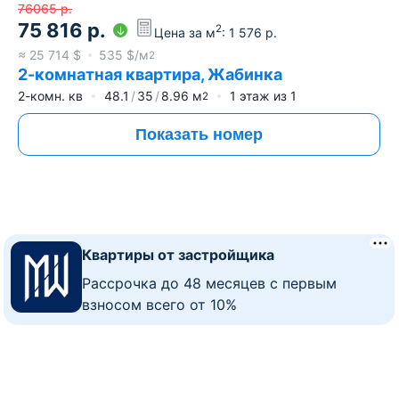
76065
р.
75 816
р.
2
Цена за м
:
1 576
р.
≈
25 714
$
535
$/м
2
2-комнатная квартира, Жабинка
2-комн. кв
48.1
35
8.96
м
1
этаж из
1
2
Показать номер
Квартиры от застройщика
Рассрочка до 48 месяцев с первым
взносом всего от 10%