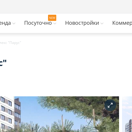
енда
Посуточно
Новостройки
Коммер
екс "Парус"
с"