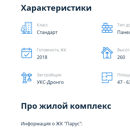
Характеристики
Класс
Тип д
Стандарт
Пане
Готовность ЖК
Высота
2018
260
Застройщик
Площа
УКС-Дронго
47 - 
Про жилой комплекс
НАСТРОЙТЕ ПА
НАСТРОЙТЕ ПА
Информация о ЖК "Парус":