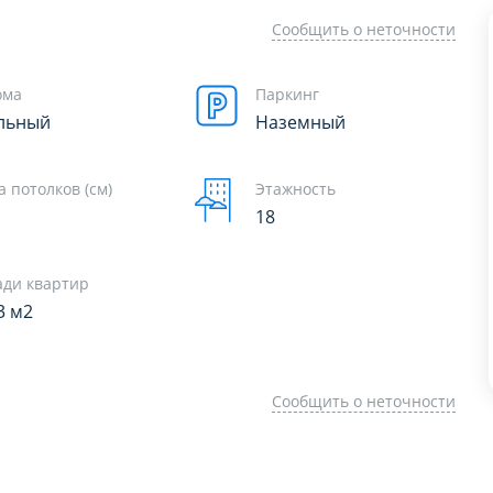
Сообщить о неточности
ома
Паркинг
льный
Наземный
 потолков (см)
Этажность
18
ди квартир
63 м2
Сообщить о неточности
РАМЕТРЫ ИСПОЛЬЗОВАНИЯ ФА
РАМЕТРЫ ИСПОЛЬЗОВАНИЯ ФА