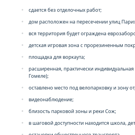
Вы можете настроить и
Вы можете настроить и
сдается без отделочных работ;
«технические/функцио
«технические/функцио
дом расположен на пересечении улиц Пари
корректное функционир
корректное функционир
вся территория будет ограждена еврозабор
Сайт запоминает Ваш в
Сайт запоминает Ваш в
детская игровая зона с прорезиненным пок
запросит Ваше согласи
запросит Ваше согласи
площадка для воркаута;
отозвать согласие) в 
отозвать согласие) в 
расширенная, практически индивидуальная 
части страницы Сайта 
части страницы Сайта 
Гомеле);
Перед тем как соверш
Перед тем как соверш
оставлено место под велопарковку и зону от
можете ознакомиться 
можете ознакомиться 
видеонаблюдение;
списком файлов cookie
списком файлов cookie
близость парковой зоны и реки Сож;
Технические/фу
Технические/фу
в шаговой доступности находится школа, дет
Данный тип cookie-фа
Данный тип cookie-фа
остановки общественного транспорта.