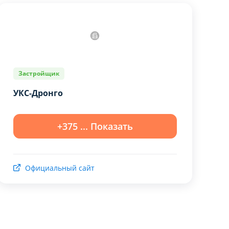
Застройщик
УКС-Дронго
+375 ... Показать
Официальный сайт
ЙЛОВ COOKIE
ЙЛОВ COOKIE