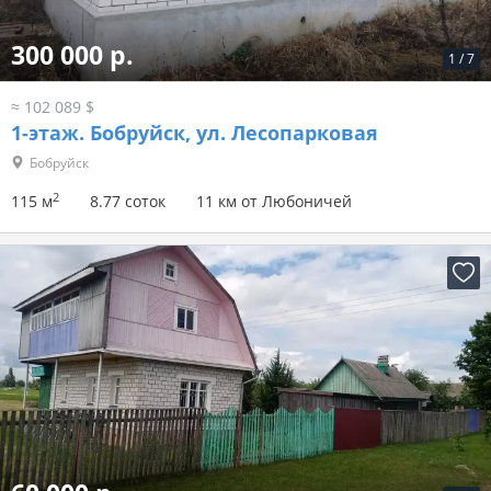
300 000 р.
1
/
7
≈ 102 089 $
1-этаж.
Бобруйск, ул. Лесопарковая
Бобруйск
2
115 м
8.77 соток
11 км от Любоничей