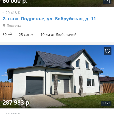
60 000 р.
1
/
8
≈ 20 418 $
2-этаж.
Подречье, ул. Бобруйская, д. 11
Подречье
2
60 м
25 соток
10 км от Любоничей
287 983 р.
1
/
23