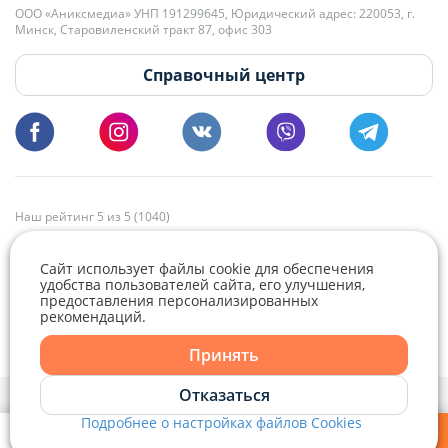
+375 29 179-11-28 Владислав Гладченко
ООО «Аниксмедиа» УНП 191299645, Юридический адрес: 220053, г.
Мы принимаем звонки и отвечаем на письма в будние дни с 9:00 до
Минск, Старовиленский тракт 87, офис 303
18:00.
vg@domovita.by
Справочный центр
Пишите и звоните нам в будние дни с 8:00 до 20:00.
Наш рейтинг 5 из 5 (1040)
Сайт использует файлы cookie для обеспечения
удобства пользователей сайта, его улучшения,
предоставления персонализированных
рекомендаций.
Telegram
Viber
Принять
Telegram
Отказаться
Политика конфиденциальности,
Политика обработки файлов cookie
и
Выбор настроек Cookie
Подробнее о настройках файлов Cookies
Viber
© 2015 - 2026, Domovita.by. Копирование материалов допускается