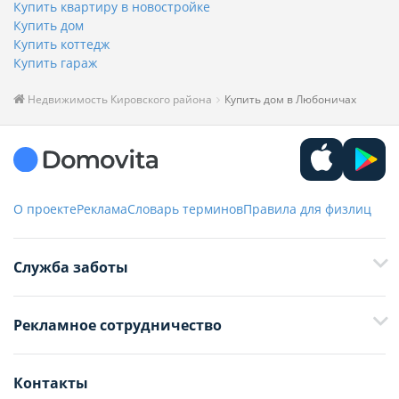
Купить квартиру в новостройке
Купить дом
Купить коттедж
Купить гараж
Недвижимость Кировского района
Купить дом в Любоничах
О проекте
Реклама
Словарь терминов
Правила для физлиц
Служба заботы
+375 29 376-13-70
Рекламное сотрудничество
+375 33 376-13-70
editor@domovita.by
+375 29 563-15-61 Кристина Филюта
Контакты
kb@domovita.by