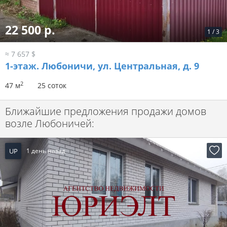
22 500 р.
1
/
3
≈ 7 657 $
1-этаж.
Любоничи, ул. Центральная, д. 9
2
47 м
25 соток
Ближайшие предложения продажи домов
возле Любоничей:
UP
1 день назад