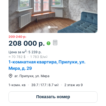
209 240
р.
208 000
р.
2
Цена за м
:
5 239
р.
≈
70 782
$
1 783
$/м
2
1-комнатная квартира, Прилуки, ул.
Мира, д. 29
аг.
Прилуки
,
ул. Мира
1-комн. кв
39.7
17.7
8.7
м
2
этаж из
9
2
Показать номер