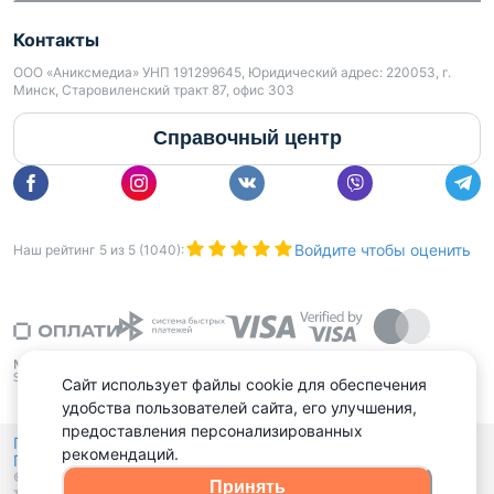
Контакты
ООО «Аниксмедиа» УНП 191299645, Юридический адрес: 220053, г.
Минск, Старовиленский тракт 87, офис 303
Справочный центр
Войдите чтобы оценить
Наш рейтинг
5
из
5
(
1040
):
Сайт использует файлы cookie для обеспечения
удобства пользователей сайта, его улучшения,
предоставления персонализированных
Политика конфиденциальности,
рекомендаций.
Политика обработки файлов куки
Выбор настроек Cookies
и
© 2015 - 2026, Domovita.by. Копирование материалов допускается
Принять
только при наличии активной ссылки.