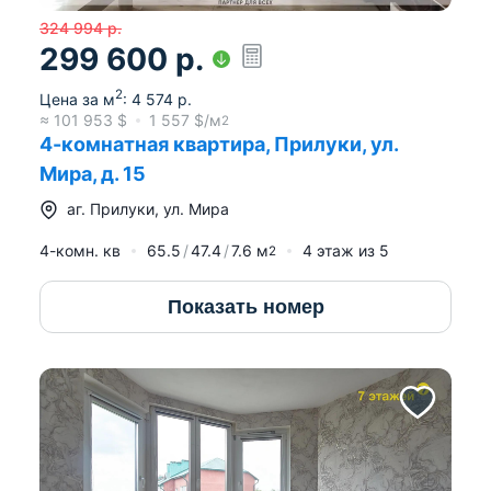
324 994
р.
299 600
р.
2
Цена за м
:
4 574
р.
≈
101 953
$
1 557
$/м
2
4-комнатная квартира, Прилуки, ул.
Мира, д. 15
аг.
Прилуки
,
ул. Мира
4-комн. кв
65.5
47.4
7.6
м
4
этаж из
5
2
Показать номер