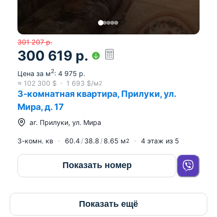
301 207
р.
300 619
р.
2
Цена за м
:
4 975
р.
≈
102 300
$
1 693
$/м
2
3-комнатная квартира, Прилуки, ул.
Мира, д. 17
аг.
Прилуки
,
ул. Мира
3-комн. кв
60.4
38.8
8.65
м
4
этаж из
5
2
Показать номер
Показать ещё