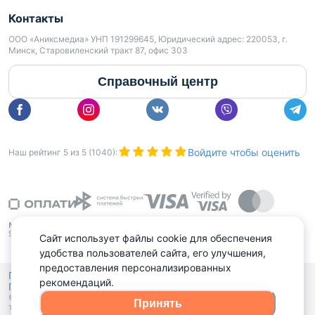
Контакты
ООО «Аниксмедиа» УНП 191299645, Юридический адрес: 220053, г.
Минск, Старовиленский тракт 87, офис 303
Справочный центр
Войдите чтобы оценить
Наш рейтинг
5
из
5
(
1040
):
Сайт использует файлы cookie для обеспечения
удобства пользователей сайта, его улучшения,
предоставления персонализированных
Политика конфиденциальности,
рекомендаций.
Политика обработки файлов куки
Выбор настроек Cookies
и
© 2015 - 2026, Domovita.by. Копирование материалов допускается
Принять
только при наличии активной ссылки.