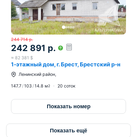
244 714
р.
242 891
р.
≈
82 381
$
1-этажный дом, г. Брест, Брестский р-н
Ленинский район
,
147.7
103
14.8
м
20 соток
2
Показать номер
Показать ещё