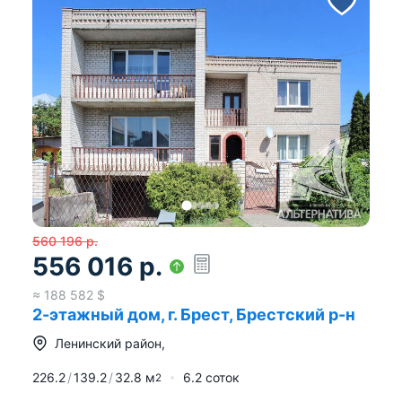
560 196
р.
556 016
р.
≈
188 582
$
2-этажный дом, г. Брест, Брестский р-н
Ленинский район
,
226.2
139.2
32.8
м
6.2 соток
2