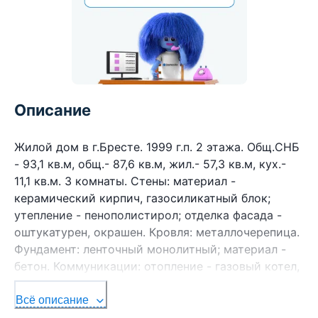
Описание
Жилой дом в г.Бресте. 1999 г.п. 2 этажа. Общ.СНБ
- 93,1 кв.м, общ.- 87,6 кв.м, жил.- 57,3 кв.м, кух.-
11,1 кв.м. 3 комнаты. Стены: материал -
керамический кирпич, газосиликатный блок;
утепление - пенополистирол; отделка фасада -
оштукатурен, окрашен. Кровля: металлочерепица.
Фундамент: ленточный монолитный; материал -
бетон. Коммуникации: отопление - газовый котел,
газ - централизованный, водоснабжение -
централизованное, электричество -
Всё описание
централизованное, канализация -