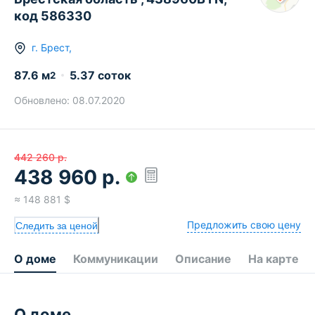
код 586330
г.
Брест
,
87.6
м
5.37 соток
2
Обновлено:
08.07.2020
442 260
р.
438 960
р.
≈
148 881
$
Предложить свою цену
Следить за ценой
О доме
Коммуникации
Описание
На карте
О доме