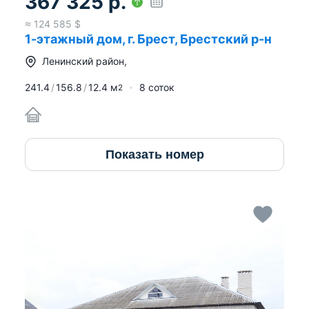
367 325
р.
≈
124 585
$
1-этажный дом, г. Брест, Брестский р-н
Ленинский район
,
241.4
156.8
12.4
м
8 соток
2
Показать номер