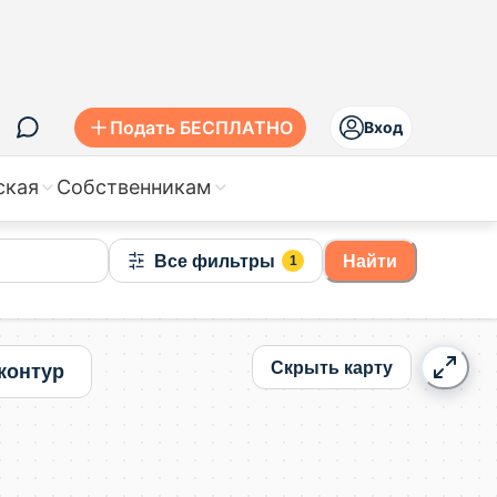
Подать БЕСПЛАТНО
Вход
ская
Собственникам
Все фильтры
Найти
1
Скрыть карту
контур