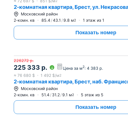
≈
72 697
$
851
$/м
2
2-комнатная квартира, Брест, ул. Некрасов
Московский район
2-комн. кв
85.4
43.1
9.8
м
1
этаж из
1
2
Показать номер
226272
р.
225 333
р.
2
Цена за м
:
4 383
р.
≈
76 680
$
1 492
$/м
2
2-комнатная квартира, Брест, наб. Франци
Московский район
2-комн. кв
51.4
31.2
9.1
м
5
этаж из
5
2
Показать номер