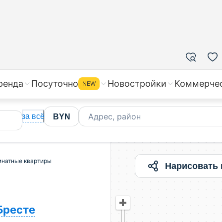
ренда
Посуточно
Новостройки
Коммерче
NEW
Адрес, район
за всё
BYN
мнатные квартиры
Нарисовать 
Бресте