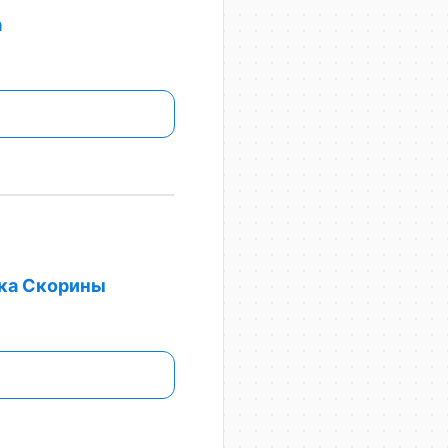
а
ска Скорины