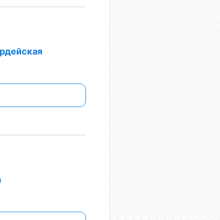
ардейская
а