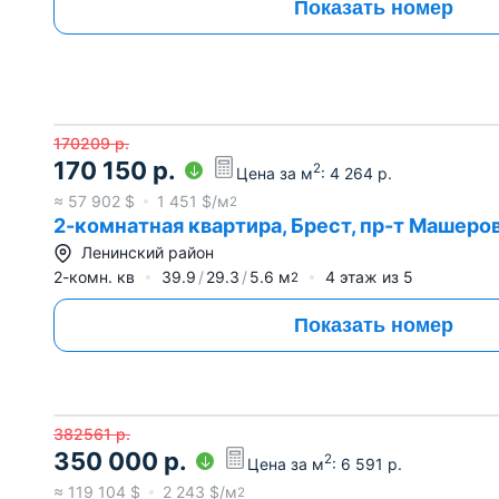
Показать номер
170209
р.
170 150
р.
2
Цена за м
:
4 264
р.
≈
57 902
$
1 451
$/м
2
2-комнатная квартира, Брест, пр-т Машеро
Ленинский район
2-комн. кв
39.9
29.3
5.6
м
4
этаж из
5
2
Показать номер
382561
р.
350 000
р.
2
Цена за м
:
6 591
р.
≈
119 104
$
2 243
$/м
2