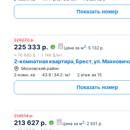
Показать номер
226272
р.
225 333
р.
2
Цена за м
:
5 132
р.
≈
76 680
$
1 746
$/м
2
2-комнатная квартира, Брест, ул. Махнович
Московский район
2-комн. кв
43.9
34.2
м
2
этаж из
15
2
Показать номер
214514
р.
213 627
р.
2
Цена за м
:
2 501
р.