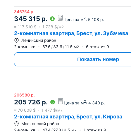
346754
р.
345 315
р.
2
Цена за м
:
5 108
р.
≈
117 510
$
1 738
$/м
2
2-комнатная квартира, Брест, ул. Зубачева
Ленинский район
2-комн. кв
67.6
33.6
11.6
м
6
этаж из
9
2
Показать номер
206580
р.
205 726
р.
2
Цена за м
:
4 340
р.
≈
70 008
$
1 477
$/м
2
2-комнатная квартира, Брест, ул. Кирова
Московский район
2-комн. кв
47.4
27.8
9.5
м
1
этаж из
9
2