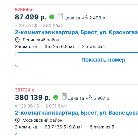
87864
р.
87 499
р.
2
Цена за м
:
2 499
р.
≈
29 776
$
850
$/м
2
2-комнатная квартира, Брест, ул. Красногв
Ленинский район
2-комн. кв
35
25
6.9
м
2
этаж из
2
2
Показать номер
381724
р.
380 139
р.
2
Цена за м
:
5 967
р.
≈
129 361
$
2 031
$/м
2
2-комнатная квартира, Брест, ул. Васнецов
Московский район
2-комн. кв
63.7
36.5
9.8
м
5
этаж из
5
2