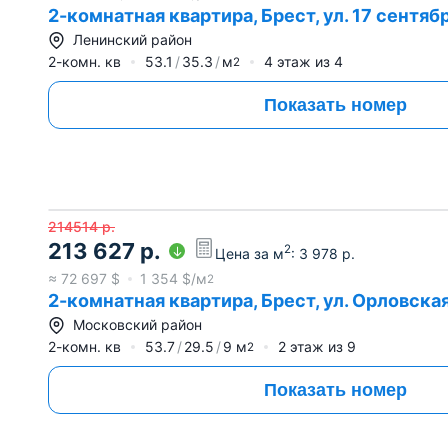
2-комнатная квартира, Брест, ул. 17 сентяб
Ленинский район
2-комн. кв
53.1
35.3
м
4
этаж из
4
2
Показать номер
214514
р.
213 627
р.
2
Цена за м
:
3 978
р.
≈
72 697
$
1 354
$/м
2
2-комнатная квартира, Брест, ул. Орловска
Московский район
2-комн. кв
53.7
29.5
9
м
2
этаж из
9
2
Показать номер