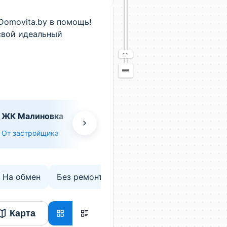
Domovita.by в помощь!
свой идеальный
ЖК Малиновка
ЖК по ул. Колес
От застройщика
От застройщика
На обмен
Без ремонта
Новостройки
Карта