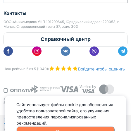
Контакты
ООО «Аниксмедиа» УНП 191299645, Юридический адрес: 220053, г.
Минск, Старовиленский тракт 87, офис 303
Справочный центр
Войдите чтобы оценить
Наш рейтинг
5
из
5
(
1040
):
Сайт использует файлы cookie для обеспечения
удобства пользователей сайта, его улучшения,
предоставления персонализированных
Политика конфиденциальности,
рекомендаций.
Политика обработки файлов куки
Выбор настроек Cookies
и
© 2015 - 2026, Domovita.by. Копирование материалов допускается