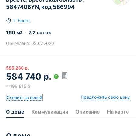
584740BYN, код 586994
г.
Брест
,
160
м
7.2 соток
2
Обновлено:
09.07.2020
585 280
р.
584 740
р.
≈
199 815
$
Предложить свою цену
Следить за ценой
О доме
Коммуникации
Описание
На карте
О доме