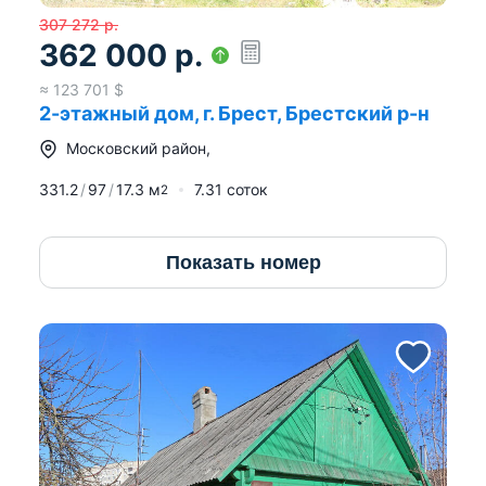
307 272
р.
362 000
р.
≈
123 701
$
2-этажный дом, г. Брест, Брестский р-н
Московский район
,
331.2
97
17.3
м
7.31 соток
2
Показать номер