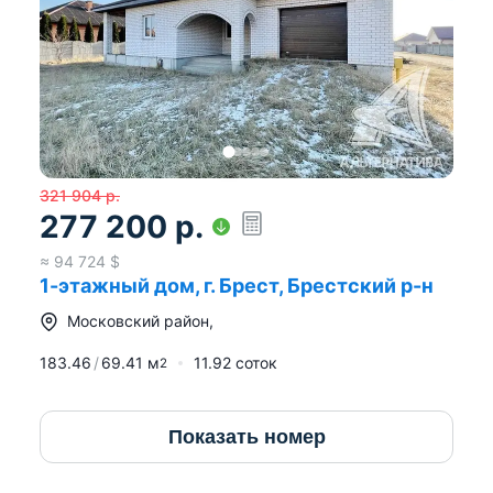
321 904
р.
277 200
р.
≈
94 724
$
1-этажный дом, г. Брест, Брестский р-н
Московский район
,
183.46
69.41
м
11.92 соток
2
Показать номер