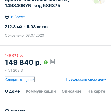
149840BYN, код 586375
г.
Брест
,
212.3
м
5.98 соток
2
Обновлено:
08.07.2020
149 975
р.
149 840
р.
≈
51 203
$
Предложить свою цену
Следить за ценой
О доме
Коммуникации
Описание
На карте
О доме