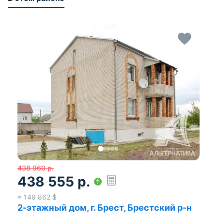
438 960
р.
438 555
р.
≈
149 862
$
2-этажный дом, г. Брест, Брестский р-н