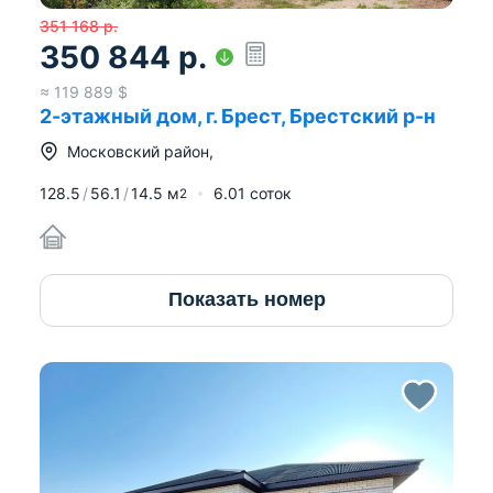
351 168
р.
350 844
р.
≈
119 889
$
2-этажный дом, г. Брест, Брестский р-н
Московский район
,
128.5
56.1
14.5
м
6.01 соток
2
Показать номер