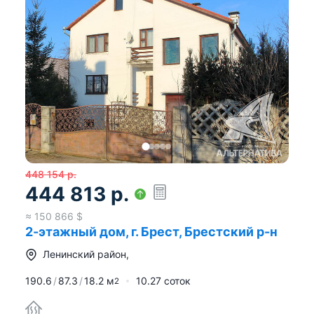
448 154
р.
444 813
р.
≈
150 866
$
2-этажный дом, г. Брест, Брестский р-н
Ленинский район
,
190.6
87.3
18.2
м
10.27 соток
2