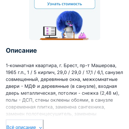
Описание
1-комнатная квартира, г. Брест, пр-т Машерова,
1965 г.п., 1 / 5 кирпич, 29,0 / 29,0 / 17,1 / 6,1, санузел
совмещенный, деревянные окна, межкомнатные
двери - МДФ и деревянные (в санузле), входная
дверь металлическая, потолки - снежка (2,48 м),
полы - ДСП, стены оклеены обоями, в санузле
современная плитка, заменена сантехника,
заменен полотенцесушитель, заменены
сантехнические трубы (пластик), чугунная ванна,
новый электросчетчик. Квартира в жилом
Всё описание