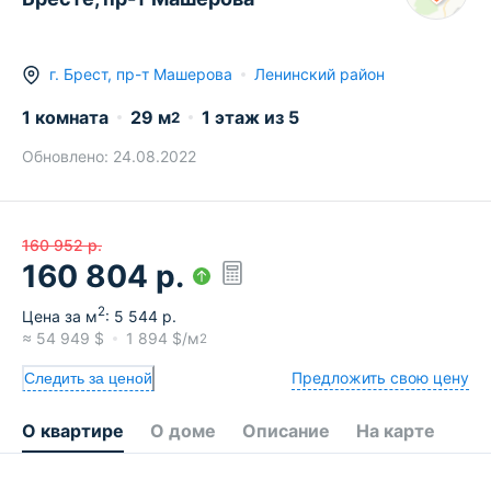
г.
Брест
,
пр-т Машерова
Ленинский район
1 комната
29
м
1
этаж из
5
2
Обновлено:
24.08.2022
160 952
р.
160 804
р.
2
Цена за м
:
5 544
р.
≈
54 949
$
1 894
$/м
2
Предложить свою цену
Следить за ценой
О квартире
О доме
Описание
На карте