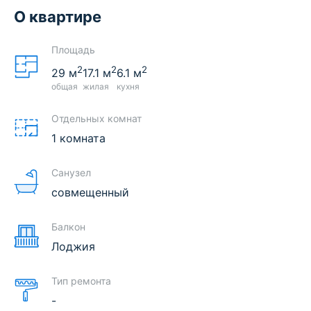
О квартире
Площадь
2
2
2
29
м
17.1
м
6.1
м
общая
жилая
кухня
Отдельных комнат
1 комната
Санузел
совмещенный
Балкон
Лоджия
Тип ремонта
-