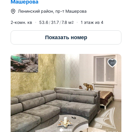
Машерова
Ленинский район
,
пр-т Машерова
2-комн. кв
53.6
31.7
7.8
м
1
этаж из
4
2
Показать номер