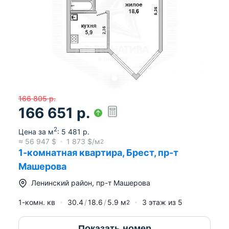
166 805
р.
166 651
р.
2
Цена за м
:
5 481
р.
≈
56 947
$
1 873
$/м
2
1-комнатная квартира, Брест, пр-т
Машерова
Ленинский район
,
пр-т Машерова
1-комн. кв
30.4
18.6
5.9
м
3
этаж из
5
2
Показать номер