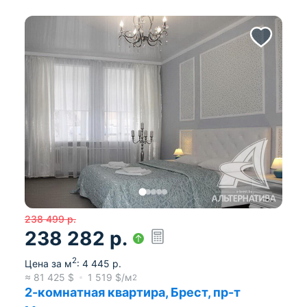
238 499
р.
238 282
р.
2
Цена за м
:
4 445
р.
≈
81 425
$
1 519
$/м
2
2-комнатная квартира, Брест, пр-т