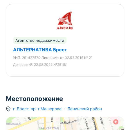
Агентство недвижимости
АЛЬТЕРНАТИВА Брест
УНП:
291427570
Лицензия:
от 02.02.2016 № 21
Договор №:
22.08.2022 №2518/1
Местоположение
328 916 BYN
г.
Брест
,
пр-т Машерова
Ленинский район
210 506 BYN
204 659 BYN
328 332 BYN
267 700 BYN