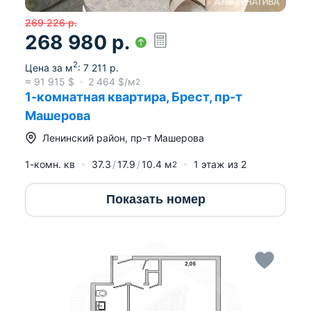
269 226
р.
268 980
р.
2
Цена за м
:
7 211
р.
≈
91 915
$
2 464
$/м
2
1-комнатная квартира, Брест, пр-т
Машерова
Ленинский район
,
пр-т Машерова
1-комн. кв
37.3
17.9
10.4
м
1
этаж из
2
2
Показать номер