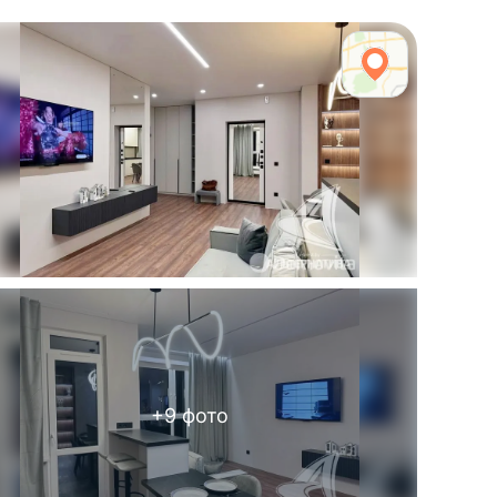
+
9
фото