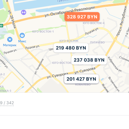
328 927 BYN
219 480 BYN
237 038 BYN
219 187 BYN
204 555 BYN
201 427 BYN
9
/
342