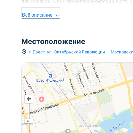
для колясок. Один грузопассажирский лифт. В
парковка для автомобилей. Лот - 252186. Смо
Всё описание
Здесь можно подписаться на рассылку новых
Брестском регионе прямо Вам в Viber или Te
291427570 Лицензия № 02240/303 от 02.02.201
Местоположение
г.
Брест
,
ул. Октябрьской Революции
Московски