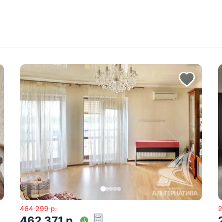
464 299
р.
2
462 371
р.