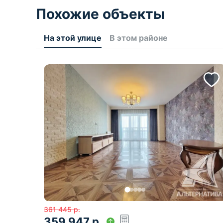
Похожие объекты
На этой улице
В этом районе
361 445
р.
359 947
р.