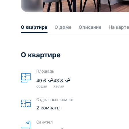
О квартире
О доме
Описание
На карт
О квартире
Площадь
2
2
49.6
м
43.8
м
общая
жилая
Отдельных комнат
2 комнаты
Санузел