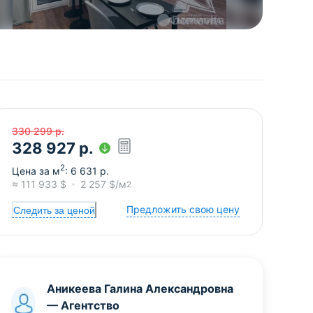
330 299
р.
328 927
р.
2
Цена за м
:
6 631
р.
≈
111 933
$
2 257
$/м
2
Предложить свою цену
Следить за ценой
Аникеева Галина Александровна
—
Агентство