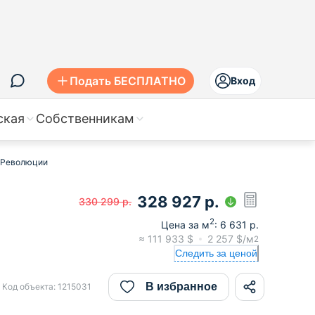
Подать БЕСПЛАТНО
Вход
ская
Собственникам
й Революции
328 927
р.
330 299
р.
2
Цена за м
:
6 631
р.
≈
111 933
$
2 257
$/м
2
Следить за ценой
В избранное
Код объекта:
1215031