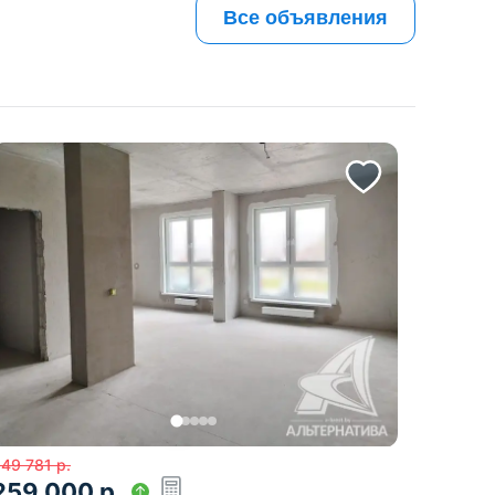
Все объявления
49 781
р.
259 000
р.