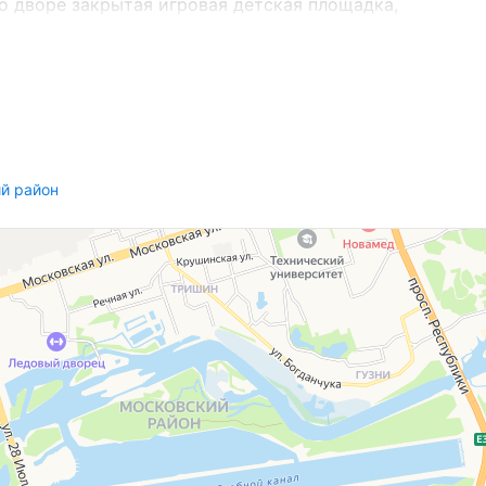
о дворе закрытая игровая детская площадка,
треть подробнее.
 предложений и снижения цен по КВАРТИРАМ в
legram ЗАО «АЛЬТЕРНАТИВА Брест». УНП
6г. Договор номер 2186/1 от 10.12.2025
й район