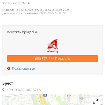
18.07.2026
7 394р.
Код объекта: 997831
Обновлено 03.08.2026, опубликовано 30.05.2025
Договор с собственником: 28.05.2025 №1067/1
17.07.2026
7 394р.
16.07.2026
7 394р.
Контакты продавца
14.07.2026
7 394р.
+23р.
13.07.2026
7 373р.
-23р.
(33) 377-*** Показать
12.07.2026
7 394р.
-26р.
Пожаловаться
11.07.2026
7 420р.
+26р.
9.07.2026
7 394р.
Брест
БРЕСТСКАЯ ОБЛАСТЬ
8.07.2026
7 394р.
7.07.2026
7 394р.