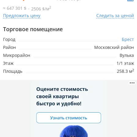
2
≈ 647 301 $
2506 $/м
Предложить цену
Следить за ценой
7.08.2026
7 394р.
Торговое помещение
Город
Брест
6.08.2026
7 394р.
Район
Московский район
Микрорайон
Вулька
5.08.2026
7 394р.
Этаж
1/1 этаж
2
Площадь
258.3 м
4.08.2026
7 394р.
-19р.
3.08.2026
7 414р.
+19р.
2.08.2026
7 394р.
1.08.2026
7 394р.
+48р.
31.07.2026
7 347р.
-35р.