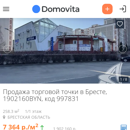
1
/
8
Продажа торговой точки в Бресте,
1902160BYN, код 997831
2
258.3 м
1/1 этаж
БРЕСТСКАЯ ОБЛАСТЬ
2
7 364 р./м
1 902 160 р.