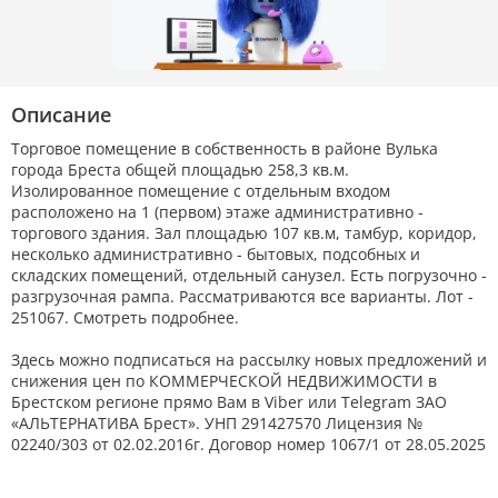
30.07.2026
7 382р.
-13р.
29.07.2026
7 394р.
Описание
28.07.2026
7 394р.
Торговое помещение в собственность в районе Вулька
города Бреста общей площадью 258,3 кв.м.
Изолированное помещение с отдельным входом
27.07.2026
7 394р.
расположено на 1 (первом) этаже административно -
торгового здания. Зал площадью 107 кв.м, тамбур, коридор,
26.07.2026
7 394р.
несколько административно - бытовых, подсобных и
складских помещений, отдельный санузел. Есть погрузочно -
разгрузочная рампа. Рассматриваются все варианты. Лот -
25.07.2026
7 394р.
251067. Смотреть подробнее.
24.07.2026
7 394р.
Здесь можно подписаться на рассылку новых предложений и
снижения цен по КОММЕРЧЕСКОЙ НЕДВИЖИМОСТИ в
Брестском регионе прямо Вам в Viber или Telegram ЗАО
23.07.2026
7 394р.
«АЛЬТЕРНАТИВА Брест». УНП 291427570 Лицензия №
02240/303 от 02.02.2016г. Договор номер 1067/1 от 28.05.2025
21.07.2026
7 394р.