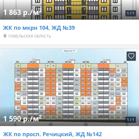
2
1 863 р./м
1
/
1
ЖК по мкрн 104, ЖД №39
ГОМЕЛЬСКАЯ ОБЛАСТЬ
2
1 590 р./м
1
/
1
ЖК по просп. Речицкий, ЖД №142