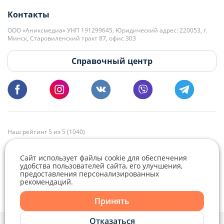
+375 29 563-15-61 Кристина Филюта
Контакты
kb@domovita.by
+375 29 179-11-28 Владислав Гладченко
ООО «Аниксмедиа» УНП 191299645, Юридический адрес: 220053, г.
Мы принимаем звонки и отвечаем на письма в будние дни с 9:00 до
Минск, Старовиленский тракт 87, офис 303
18:00.
vg@domovita.by
Справочный центр
Пишите и звоните нам в будние дни с 8:00 до 20:00.
Наш рейтинг 5 из 5 (1040)
Сайт использует файлы cookie для обеспечения
удобства пользователей сайта, его улучшения,
предоставления персонализированных
рекомендаций.
Принять
Отказаться