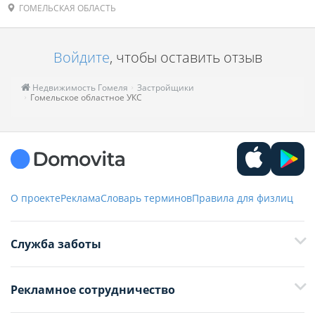
ГОМЕЛЬСКАЯ ОБЛАСТЬ
Войдите
, чтобы оставить отзыв
Недвижимость Гомеля
Застройщики
Гомельское областное УКС
О проекте
Реклама
Словарь терминов
Правила для физлиц
Служба заботы
+375 29 376-13-70
Рекламное сотрудничество
+375 33 376-13-70
editor@domovita.by