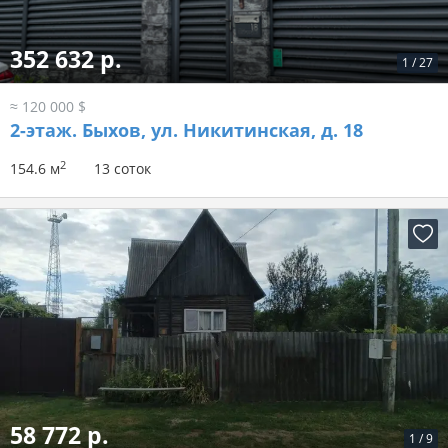
352 632 р.
1
/
27
≈ 120 000 $
2-этаж.
Быхов, ул. Никитинская, д. 18
2
154.6 м
13 соток
58 772 р.
1
/
9