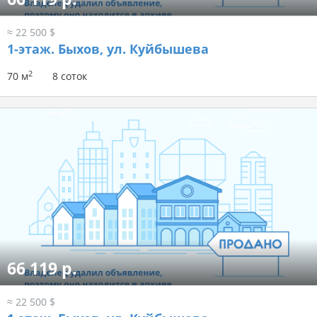
≈ 22 500 $
1-этаж.
Быхов, ул. Куйбышева
2
70 м
8 соток
66 119 р.
≈ 22 500 $