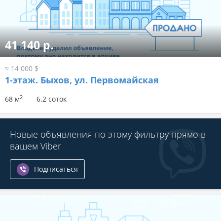
41 140 р.
≈ 14 000 $
1-этаж.
Быхов, ул. Первомайская
2
68 м
6.2 соток
Новые объявления по этому фильтру прямо в
вашем Viber
Подписаться