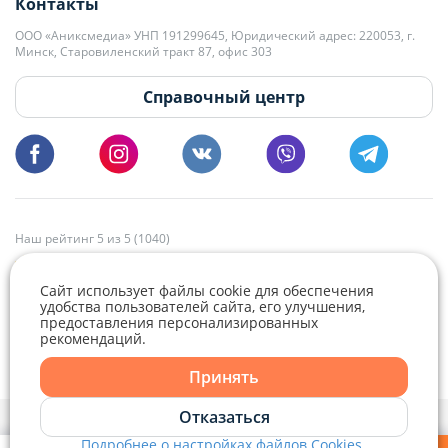
Контакты
kb@domovita.by
+375 29 179-11-28 Владислав Гладченко
ООО «Аниксмедиа» УНП 191299645, Юридический адрес: 220053, г.
Мы принимаем звонки и отвечаем на письма в будние дни с 9:00 до
Минск, Старовиленский тракт 87, офис 303
18:00.
vg@domovita.by
Справочный центр
Пишите и звоните нам в будние дни с 8:00 до 20:00.
Наш рейтинг 5 из 5 (1040)
Сайт использует файлы cookie для обеспечения
удобства пользователей сайта, его улучшения,
предоставления персонализированных
рекомендаций.
Telegram
Viber
Принять
Telegram
Отказаться
Политика конфиденциальности,
Политика обработки файлов cookie
и
Выбор настроек Cookie
Подробнее о настройках файлов Cookies