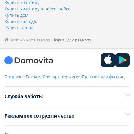
Купить квартиру
Купить квартиру в новостройке
Купить дом
Купить коттедж
Купить гараж
Недвижимость Быхова
Купить дом в Быхове
О проекте
Реклама
Словарь терминов
Правила для физлиц
Служба заботы
+375 29 376-13-70
Рекламное сотрудничество
+375 33 376-13-70
editor@domovita.by
+375 29 563-15-61 Кристина Филюта