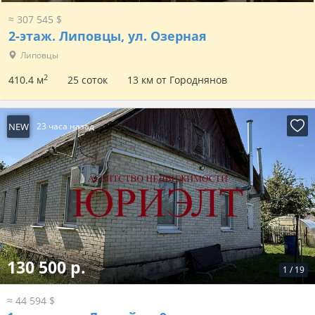
≈ 307 545 $
2-этаж.
Липовцы, ул. Озерная
Липовцы
2
410.4 м
25 соток
13 км от Городнянов
NEW
23 часа назад
130 500 р.
1
/
19
≈ 44 594 $