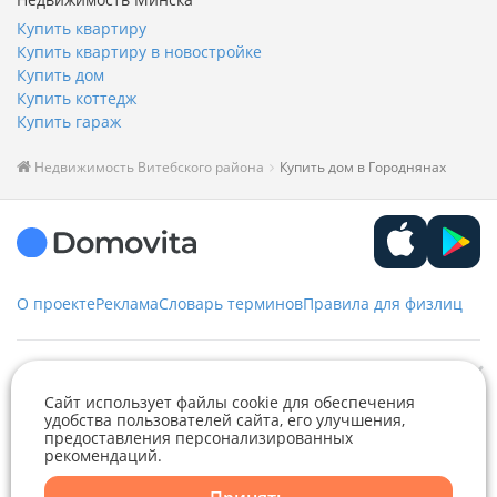
Купить квартиру
Купить квартиру в новостройке
Купить дом
Купить коттедж
Купить гараж
Недвижимость Витебского района
Купить дом в Городнянах
О проекте
Реклама
Словарь терминов
Правила для физлиц
Служба заботы
Сайт использует файлы cookie для обеспечения
удобства пользователей сайта, его улучшения,
+375 29 376-13-70
предоставления персонализированных
Рекламное сотрудничество
+375 33 376-13-70
рекомендаций.
Telegram
Viber
editor@domovita.by
+375 29 563-15-61 Кристина Филюта