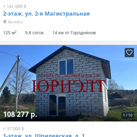
≈ 141 000 $
2-этаж.
ул. 2-я Магистральная
Витебск
2
125 м
9.8 соток
14 км от Городнянов
108 277 р.
1
/
10
≈ 37 000 $
1-этаж.
ул. Шпилевская, д. 1