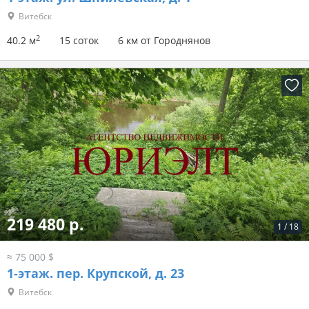
Витебск
2
40.2 м
15 соток
6 км от Городнянов
219 480 р.
1
/
18
≈ 75 000 $
1-этаж.
пер. Крупской, д. 23
Витебск