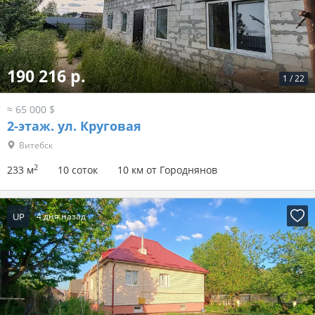
190 216 р.
1
/
22
≈ 65 000 $
2-этаж.
ул. Круговая
Витебск
2
233 м
10 соток
10 км от Городнянов
UP
4 дня назад