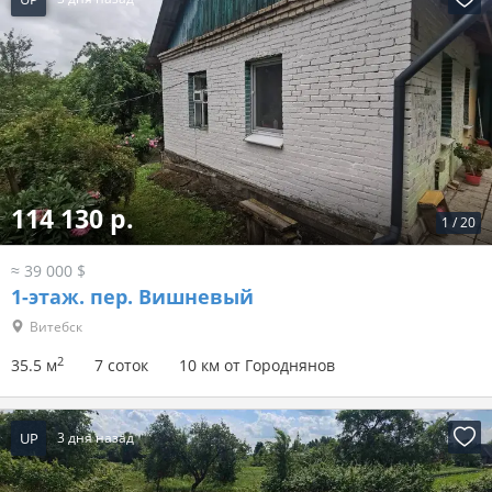
114 130 р.
1
/
20
≈ 39 000 $
1-этаж.
пер. Вишневый
Витебск
2
35.5 м
7 соток
10 км от Городнянов
UP
3 дня назад