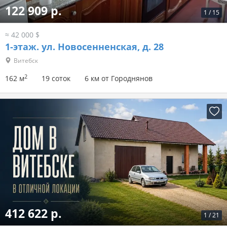
122 909 р.
1
/
15
≈ 42 000 $
1-этаж.
ул. Новосенненская, д. 28
Витебск
2
162 м
19 соток
6 км от Городнянов
412 622 р.
1
/
21