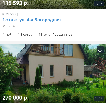
115 593 р.
1
/
14
≈ 39 500 $
1-этаж.
ул. 4-я Загородная
Витебск
2
41 м
4.8 соток
11 км от Городнянов
270 000 р.
1
/
18