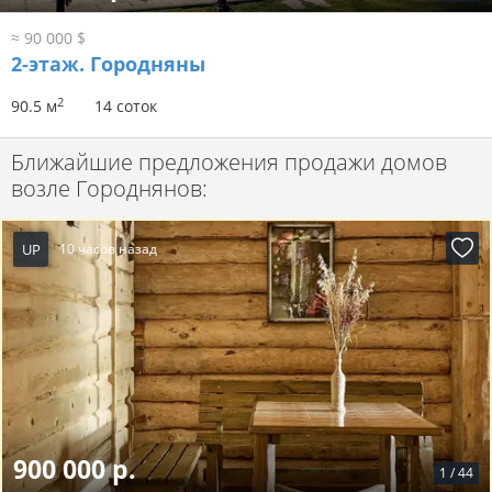
≈ 90 000 $
2-этаж.
Городняны
2
90.5 м
14 соток
Ближайшие предложения продажи домов
возле Городнянов:
UP
10 часов назад
900 000 р.
1
/
44