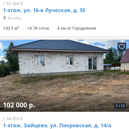
≈ 92 264 $
1-этаж.
ул. 16-я Луческая, д. 35
Витебск
2
130.3 м
14.78 соток
8 км от Городнянов
102 000 р.
1
/
13
≈ 34 855 $
1-этаж.
Зайцево, ул. Покровская, д. 14/а