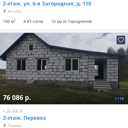
2-этаж.
ул. 6-я Загородная, д. 110
Витебск
2
100 м
4.83 соток
10 км от Городнянов
76 086 р.
1
/
16
≈ 26 000 $
2-этаж.
Перевоз
Перевоз