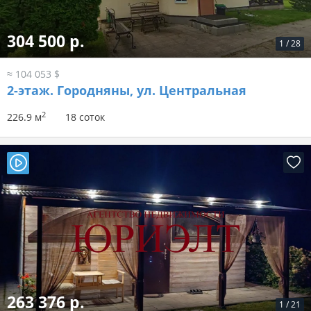
304 500 р.
1
/
28
≈ 104 053 $
2-этаж.
Городняны, ул. Центральная
2
226.9 м
18 соток
263 376 р.
1
/
21