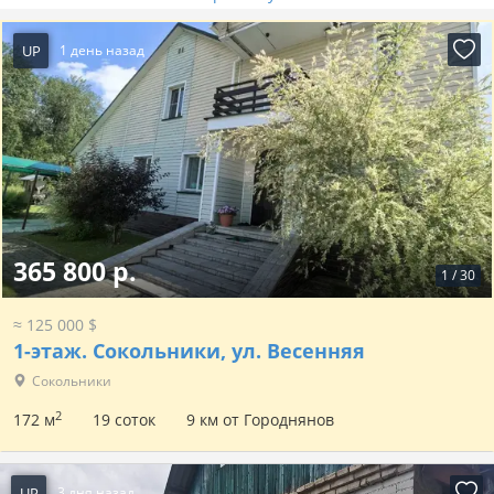
UP
1 день назад
365 800 р.
1
/
30
≈ 125 000 $
1-этаж.
Сокольники, ул. Весенняя
Сокольники
2
172 м
19 соток
9 км от Городнянов
UP
3 дня назад