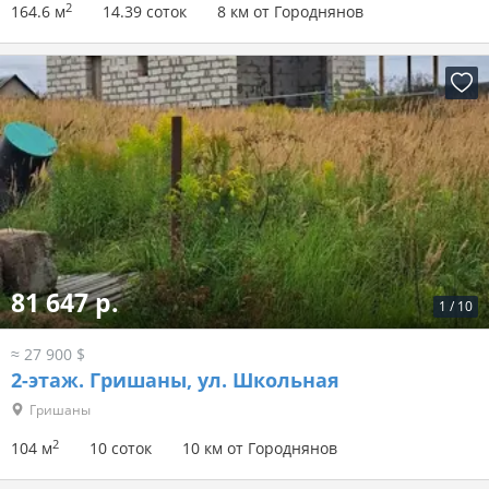
2
164.6 м
14.39 соток
8 км от Городнянов
81 647 р.
1
/
10
≈ 27 900 $
2-этаж.
Гришаны, ул. Школьная
Гришаны
2
104 м
10 соток
10 км от Городнянов