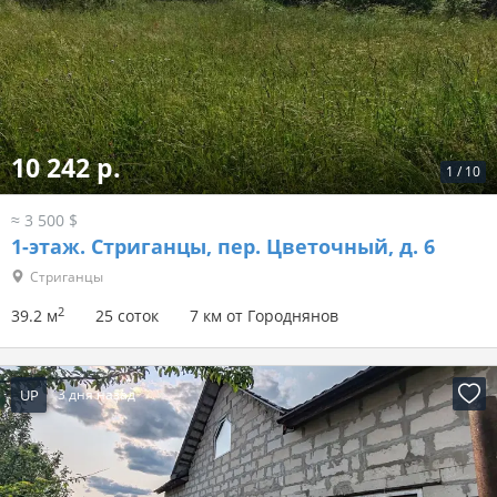
10 242 р.
1
/
10
≈ 3 500 $
1-этаж.
Стриганцы, пер. Цветочный, д. 6
Стриганцы
2
39.2 м
25 соток
7 км от Городнянов
UP
3 дня назад