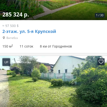
285 324 р.
1
/
30
≈ 97 500 $
2-этаж.
ул. 5-я Крупской
Витебск
2
150 м
11 соток
8 км от Городнянов
UP
5 дней назад