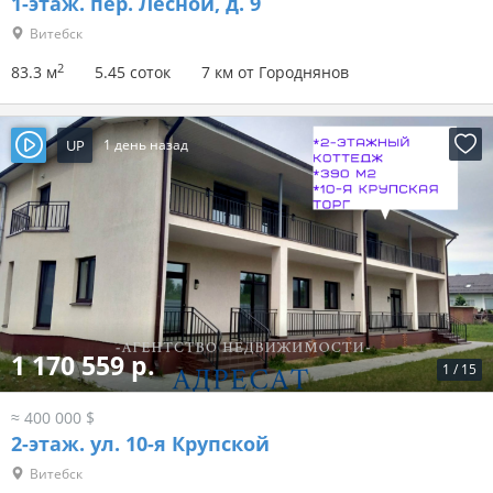
1-этаж.
пер. Лесной, д. 9
Витебск
2
83.3 м
5.45 соток
7 км от Городнянов
UP
1 день назад
1 170 559 р.
1
/
15
≈ 400 000 $
2-этаж.
ул. 10-я Крупской
Витебск