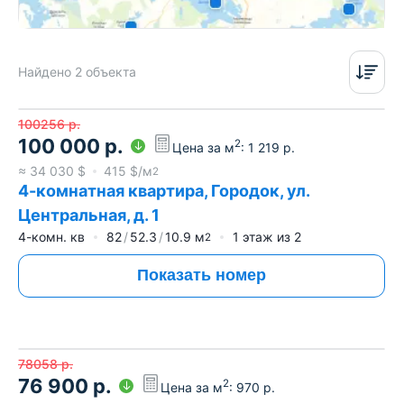
Найдено 2 объекта
100256
р.
100 000
р.
2
Цена за м
:
1 219
р.
≈
34 030
$
415
$/м
2
4-комнатная квартира, Городок, ул.
Центральная, д. 1
4-комн. кв
82
52.3
10.9
м
1
этаж из
2
2
Показать номер
78058
р.
76 900
р.
2
Цена за м
:
970
р.