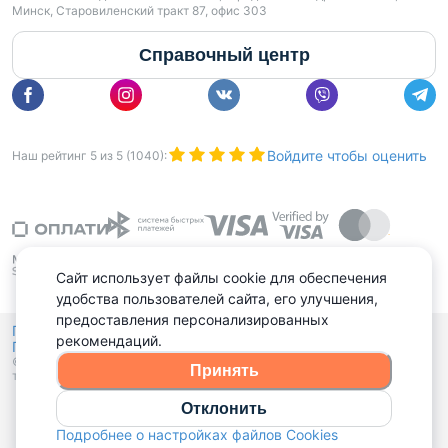
Минск, Старовиленский тракт 87, офис 303
Справочный центр
Войдите чтобы оценить
Наш рейтинг
5
из
5
(
1040
):
Сайт использует файлы cookie для обеспечения
удобства пользователей сайта, его улучшения,
предоставления персонализированных
Политика конфиденциальности,
рекомендаций.
Политика обработки файлов куки
Выбор настроек Cookies
и
© 2015 - 2026, Domovita.by. Копирование материалов допускается
Принять
только при наличии активной ссылки.
Отклонить
Подробнее о настройках файлов Cookies