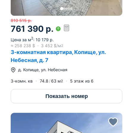
810 515
р.
761 390
р.
2
Цена за м
:
10 179
р.
≈
258 238
$
3 452
$/м
2
3-комнатная квартира, Копище, ул.
Небесная, д. 7
д.
Копище
,
ул. Небесная
3-комн. кв
74.8
63
м
5
этаж из
6
2
Показать номер