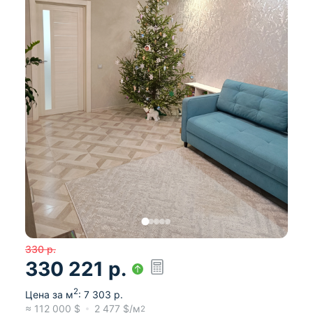
330
р.
330 221
р.
2
Цена за м
:
7 303
р.
≈
112 000
$
2 477
$/м
2