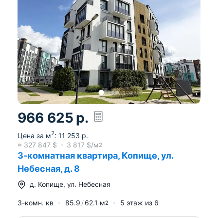
966 625
р.
2
Цена за м
:
11 253
р.
≈
327 847
$
3 817
$/м
2
3-комнатная квартира, Копище, ул.
Небесная, д. 8
д.
Копище
,
ул. Небесная
3-комн. кв
85.9
62.1
м
5
этаж из
6
2