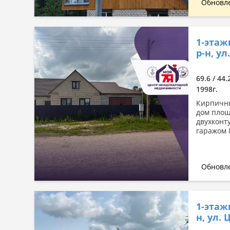
Обновле
1-этаж
р-н, ул
69.6 / 44.
1998г.
Кирпичны
дом площа
двухконт
гаражом 
Обновле
1-этаж
н, ул.