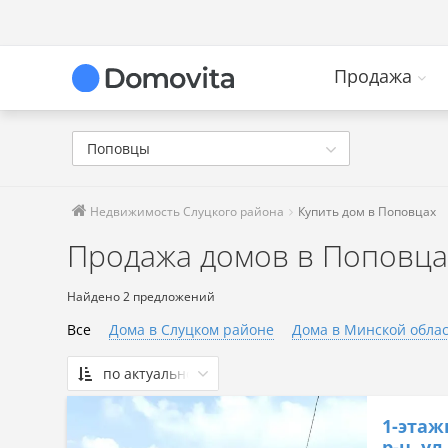
Продажа
Поповцы
Недвижимость Слуцкого района
Купить дом в Поповцах
Продажа домов в Поповца
Найдено 2 предложений
Все
Дома в Слуцком районе
Дома в Минской обла
по актуальности
По актуальности
1-этаж
Сначала дешевые
р-н, ул