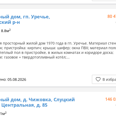
ный дом, гп. Уречье,
80 4
кий р-н
2
/ 8.8м
я просторный жилой дом 1970 года в гп. Уречье. Материал стен
к; пристройка: кирпич; крыша: шифер; окна ПВХ; материал пол
 теплый пол в пристройке, в жилых комнатах и коридоре доска;
: газовое + твердотопливный котёл;...
но: 05.08.2026
В избр
ный дом, д. Чижовка, Слуцкий
146 0
. Центральная, д. 85
2
11м