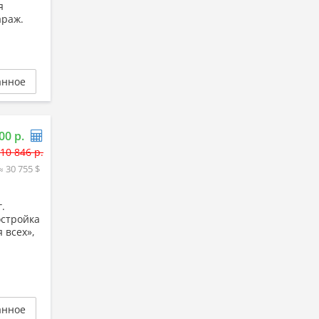
я
араж.
анное
00 р.
10 846 р.
≈ 30 755 $
.
остройка
 всех»,
анное