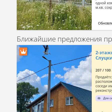
одной ко
м.кв. сох
Обновле
Ближайшие предложения пр
2-этаж
Слуцки
207 / 100
Продаётс
располож
соседи и
реконстру
Для с