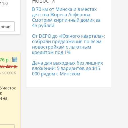
Новости
Дома в Гродно
329 867 р.
11.0
Дома в Полоцке
104 864 р.
В 70 км от Минска и в местах
Дома в Лиде
169 669 р.
детства Жореса Алферова.
Смотрим кирпичный домик за
45 рублей
анное
От DEPO до «Южного квартала»:
собрали предложения по всем
новостройкам с льготным
кредитом под 1%
76 р.
Дача для выходных без лишних
69 229 р.
вложений: 5 вариантов до $15
≈ 90 000 $
000 рядом с Минском
 Участок
к
нена