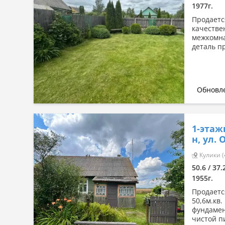
1977г.
Продаетс
качестве
межкомна
деталь п
Обновле
1-этаж
н, ул.
Кулики (
50.6 / 37.
1955г.
Продаетс
50,6м.кв
фундамен
чистой п