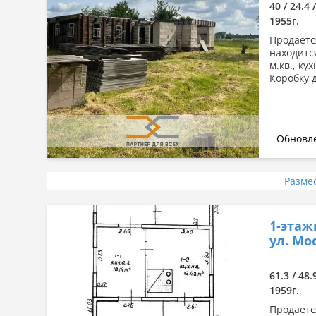
40 / 24.4 
1955г.
Продаетс
находитс
м.кв., ку
Коробку 
Обновле
Разме
1-этаж
ул. Мо
61.3 / 48.
1959г.
Продаетс