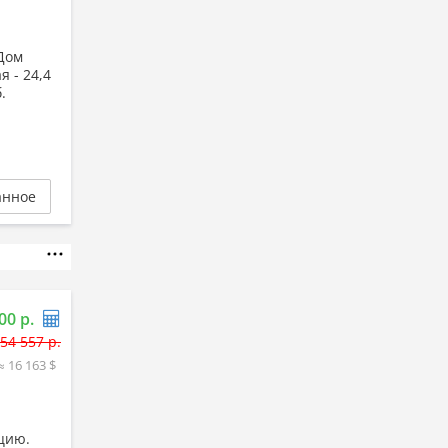
 Дом
 - 24,4
.
анное
00 р.
54 557 р.
≈ 16 163 $
кцию.