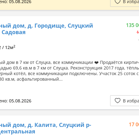
но: 05.08.2026
В избр
ный дом, д. Городище, Слуцкий
135 0
. Садовая
1
2
2 / 12м
й дом в 7 км от Слуцка, все коммуникации ❤️ Продаётся кирп
дью 69,6 кв.м в 7 км от Слуцка. Реконструкция 2017 года, тёпл
урный котёл, все коммуникации подключены. Участок 25 соток с
80 кв.м, асфальтированный...
но: 05.08.2026
В избр
ный дом, д. Калита, Слуцкий р-
17 0
 Центральная