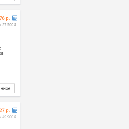
76 р.
≈ 27 500 $
:
ов:
анное
27 р.
≈ 49 900 $