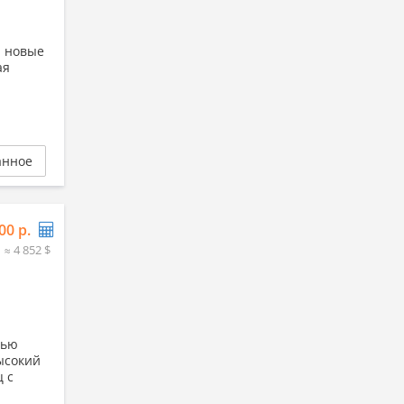
, новые
ая
анное
00 р.
≈ 4 852 $
дью
ысокий
ц с