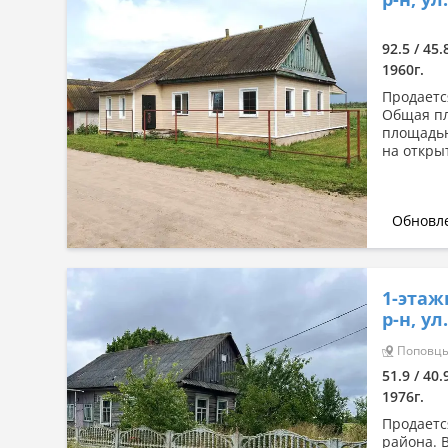
Сначала дорогие
По комнатности: большая →
92.5 / 45.
малая
1960г.
По комнатности: малая →
Продаетс
большая
Общая пл
площадью
По площади: большая → малая
на откры
По площади: малая → большая
Обновле
1-этаж
р-н, у
Поповцы 
51.9 / 40.
1976г.
Продаетс
района. 