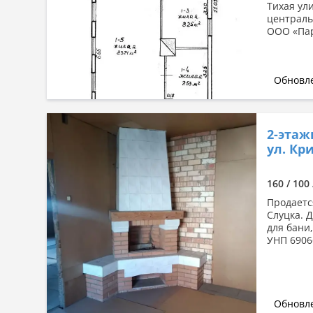
Тихая ул
централь
ООО «Пар
Обновле
2-этаж
ул. Кр
160 / 100
Продаетс
Слуцка. Д
для бани
УНП 6906
Обновле