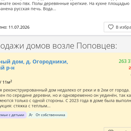
мнате окно пвх. Полы деревянные крепкие. На кухне площадью 
ранена русская печь. Вода...
но: 11.07.2026
В избр
одажи домов возле Поповцев:
ный дом, д. Огородники,
263 3
й р-н
2
2
 / 11м
я реконструированный дом недалеко от реки и в 2км от города.
ен по середине деревни, но и одновременно он уединён, так ка
меются только с одной стороны. С 2023 года в доме была выпол
кция: стяжка с теплым...
емьи с детьми
От собственника