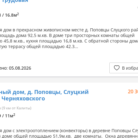
2
8 / 16.8м
я дом в прекрасном живописном месте д. Поповцы Слуцкого ра
ощадь дома 92,5 м.кв. В доме три просторных комнаты общей
 45,8 м.кв., кухня площадью 16,8 м.кв. С обратной стороны дом
тую террасу общей площадью 42.3...
но: 05.08.2026
В избр
ный дом, д. Поповцы, Слуцкий
20 3
л. Черняховского
(9 км от Калиты)
2
9 / 11м
я дом с электроотоплением (конвекторы) в деревне Поповцы Сл
В доме общей площадью 51,9м.кв. две комнаты. Окна деревянн