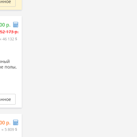
анное
00 р.
52 173 р.
≈ 46 132 $
ичный
ые полы,
анное
00 р.
≈ 5 809 $