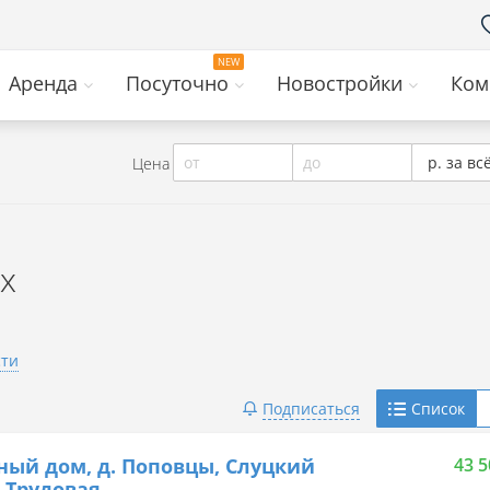
Аренда
Посуточно
Новостройки
Ком
от
до
р. за вс
Цена
х
сти
Telegram
Подписаться
Список
Viber
ный дом, д. Поповцы, Слуцкий
43 5
. Трудовая