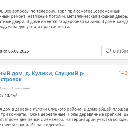
я. Все вопросы по телефону. Торг при осмотреСовременный
нный ремонт: натяжные потолки, металлическая входная дверь
тные двери. В доме имеется гардеробная кабина. В доме кажд
родумана для уюта и практичности....
но: 05.08.2026
В избр
ный дом, д. Кулики, Слуцкий р-
14 2
 Островок
4 км от Гольчичей)
2
2 / 13.4м
я дом в деревне Кулики Слуцкого района. В доме общей площа
. три комнаты. Окна деревянные. Полы деревянные крепкие. В
т. В доме две печки с лежанкой. На территории участка колоде
итьевой водой. Из насаждений:...