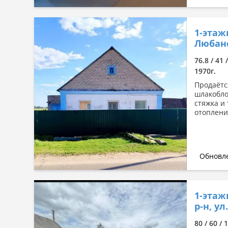
1-этаж
Любанс
76.8 / 41 
1970г.
Продаётс
шлакобло
стяжка и
отопление
Обновле
1-этаж
р-н, ул
80 / 60 / 