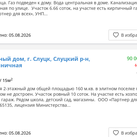
ица. Газ подведен к дому. Вода центральная в доме. Канализаци
ная по улице. Участок 6.66 соток, на участке есть кирпичный г
тнер для всех», УНП...
но: 05.08.2026
В избр
ный дом, г. Слуцк, Слуцкий р-н,
90 0
иничная
1
2
 / 15м
я 2-этажный дом общей площадью 160 м.кв. в элитном поселке г
ом не достроен. Участок ровный 10 соток. На участке есть хозп
, гараж. Рядом школа, детский сад, магазины. ООО «Партнер для
65135, лицензия Министерства...
но: 05.08.2026
В избр