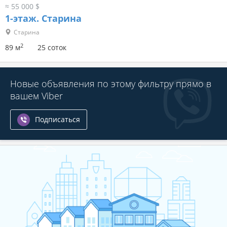
≈ 55 000 $
1-этаж.
Старина
Старина
2
89 м
25 соток
Новые объявления по этому фильтру прямо в
вашем Viber
Подписаться