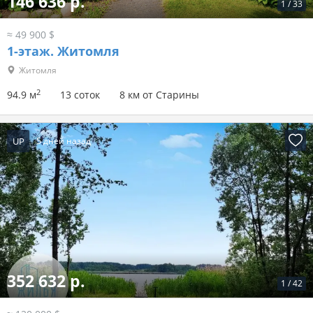
146 636 р.
1
/
33
≈ 49 900 $
1-этаж.
Житомля
Житомля
2
94.9 м
13 соток
8 км от Старины
UP
5 дней назад
352 632 р.
1
/
42