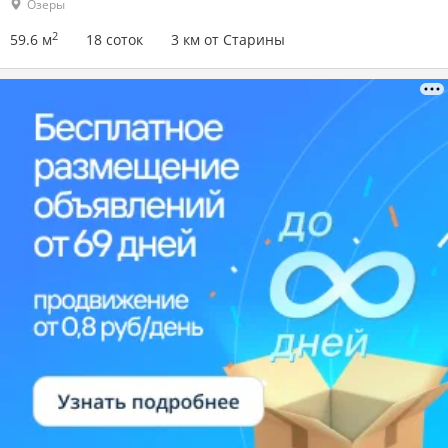
Озеры
2
59.6 м
18 соток
3 км от Старины