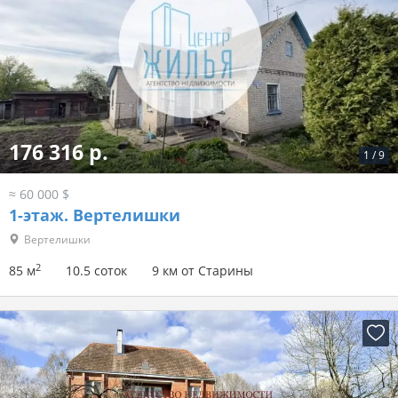
176 316 р.
1
/
9
≈ 60 000 $
1-этаж.
Вертелишки
Вертелишки
2
85 м
10.5 соток
9 км от Старины