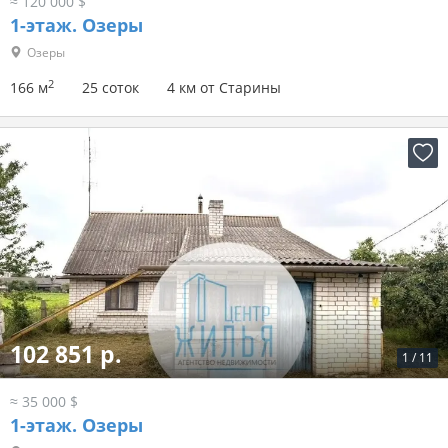
≈ 120 000 $
1-этаж.
Озеры
Озеры
2
166 м
25 соток
4 км от Старины
102 851 р.
1
/
11
≈ 35 000 $
1-этаж.
Озеры