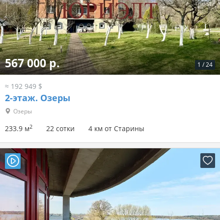
567 000 р.
1
/
24
≈ 192 949 $
2-этаж.
Озеры
Озеры
2
233.9 м
22 сотки
4 км от Старины