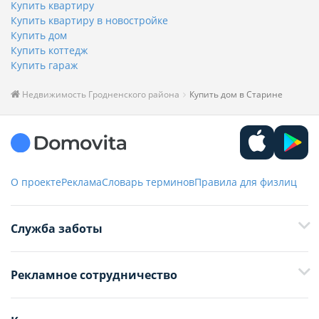
Купить квартиру
Купить квартиру в новостройке
Купить дом
Купить коттедж
Купить гараж
Недвижимость Гродненского района
Купить дом в Старине
О проекте
Реклама
Словарь терминов
Правила для физлиц
Служба заботы
+375 29 376-13-70
Рекламное сотрудничество
+375 33 376-13-70
editor@domovita.by
+375 29 563-15-61 Кристина Филюта