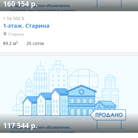
160 154 р.
≈ 54 500 $
1-этаж.
Старина
Старина
2
89.2 м
25 соток
117 544 р.