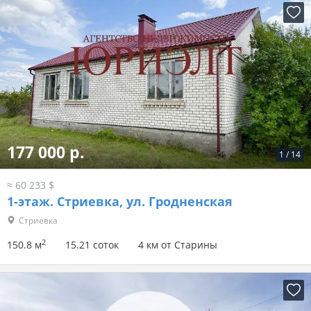
177 000 р.
1
/
14
≈ 60 233 $
1-этаж.
Стриевка, ул. Гродненская
Стриевка
2
150.8 м
15.21 соток
4 км от Старины