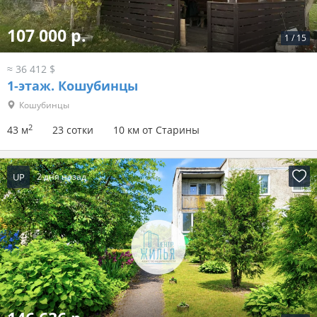
107 000 р.
1
/
15
≈ 36 412 $
1-этаж.
Кошубинцы
Кошубинцы
2
43 м
23 сотки
10 км от Старины
UP
2 дня назад