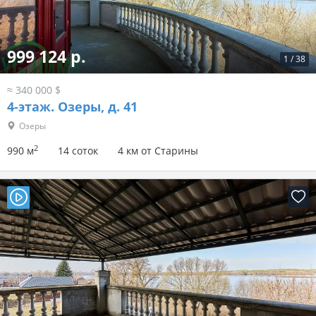
999 124 р.
1
/
38
≈ 340 000 $
4-этаж.
Озеры, д. 41
Озеры
2
990 м
14 соток
4 км от Старины