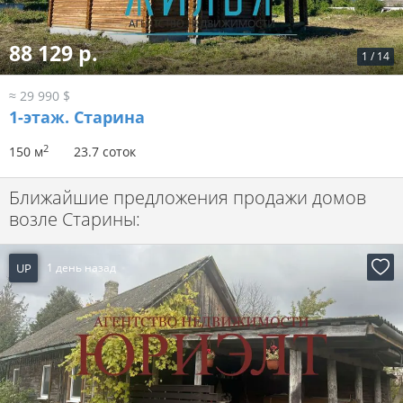
88 129 р.
1
/
14
≈ 29 990 $
1-этаж.
Старина
2
150 м
23.7 соток
Ближайшие предложения продажи домов
возле Старины:
UP
1 день назад