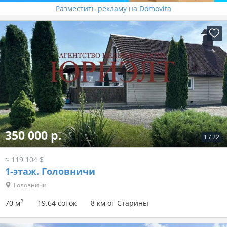
Разместить рекламу на Domovita
350 000 р.
1
/
22
≈ 119 104 $
1-этаж.
Головничи
Головничи
2
70 м
19.64 соток
8 км от Старины