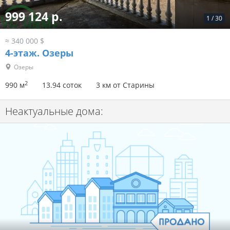
999 124 р.
1
/
30
≈ 340 000 $
4-этаж.
Озеры
Озеры
2
990 м
13.94 соток
3 км от Старины
Неактуальные дома: