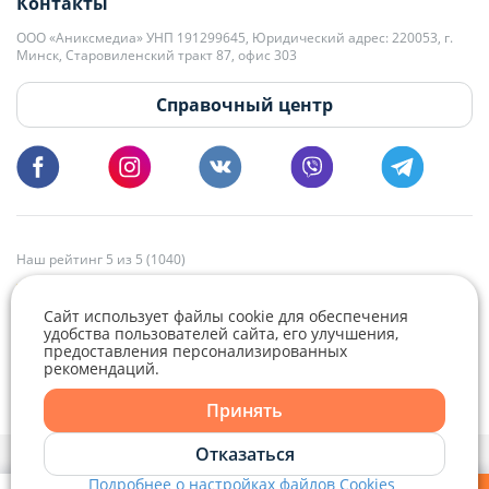
Контакты
kb@domovita.by
+375 29 179-11-28 Владислав Гладченко
ООО «Аниксмедиа» УНП 191299645, Юридический адрес: 220053, г.
Мы принимаем звонки и отвечаем на письма в будние дни с 9:00 до
Минск, Старовиленский тракт 87, офис 303
18:00.
vg@domovita.by
Справочный центр
Пишите и звоните нам в будние дни с 8:00 до 20:00.
Наш рейтинг 5 из 5 (1040)
Сайт использует файлы cookie для обеспечения
удобства пользователей сайта, его улучшения,
предоставления персонализированных
рекомендаций.
Telegram
Viber
Принять
Telegram
Отказаться
Политика конфиденциальности,
Политика обработки файлов cookie
и
Выбор настроек Cookie
Подробнее о настройках файлов Cookies