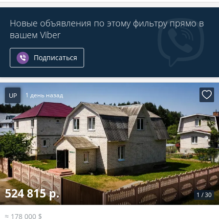
Новые объявления по этому фильтру прямо в
вашем Viber
Подписаться
UP
1 день назад
524 815 р.
1
/
30
≈ 178 000 $