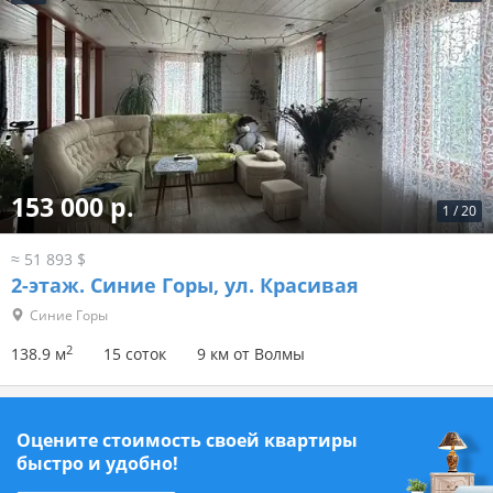
153 000 р.
1
/
20
≈ 51 893 $
2-этаж.
Синие Горы, ул. Красивая
Синие Горы
2
138.9 м
15 соток
9 км от Волмы
Оцените стоимость своей квартиры
быстро и удобно!