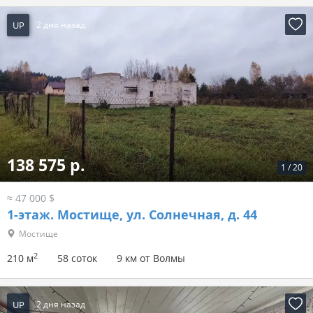
UP
2 дня назад
138 575 р.
1
/
20
≈ 47 000 $
1-этаж.
Мостище, ул. Солнечная, д. 44
Мостище
2
210 м
58 соток
9 км от Волмы
UP
2 дня назад