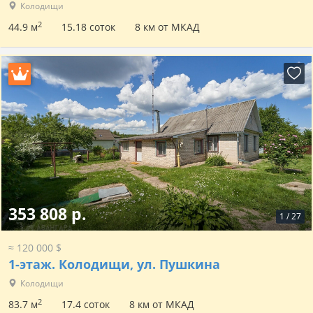
Колодищи
2
44.9 м
15.18 соток
8 км от МКАД
353 808 р.
1
/
27
≈ 120 000 $
1-этаж.
Колодищи, ул. Пушкина
Колодищи
2
83.7 м
17.4 соток
8 км от МКАД