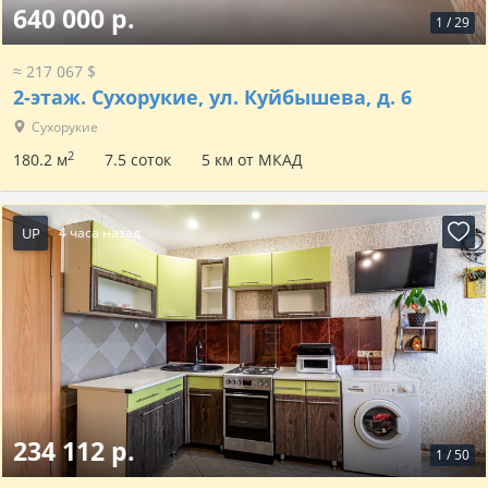
640 000 р.
1
/
29
≈ 217 067 $
2-этаж.
Сухорукие, ул. Куйбышева, д. 6
Сухорукие
2
180.2 м
7.5 соток
5 км от МКАД
UP
4 часа назад
234 112 р.
1
/
50