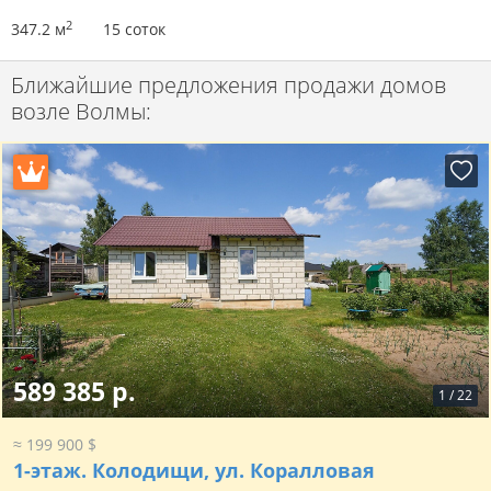
2
347.2 м
15 соток
Ближайшие предложения продажи домов
возле Волмы:
589 385 р.
1
/
22
≈ 199 900 $
1-этаж.
Колодищи, ул. Коралловая