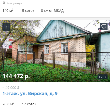
Колодищи
2
140 м
15 соток
8 км от МКАД
UP
1 день назад
144 472 р.
1
/
17
≈ 49 000 $
1-этаж.
ул. Вирская, д. 9
2
70.8 м
7.2 соток