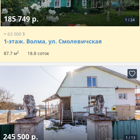
185 749 р.
1
/
24
≈ 63 000 $
1-этаж.
Волма, ул. Смолевичская
2
87.7 м
18.8 соток
245 500 р.
1
/
13