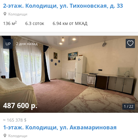
2-этаж.
Колодищи, ул. Тихоновская, д. 33
Колодищи
2
136 м
6.3 соток
6.94 км от МКАД
UP
2 дня назад
487 600 р.
1
/
22
≈ 165 378 $
1-этаж.
Колодищи, ул. Аквамариновая
Колодищи