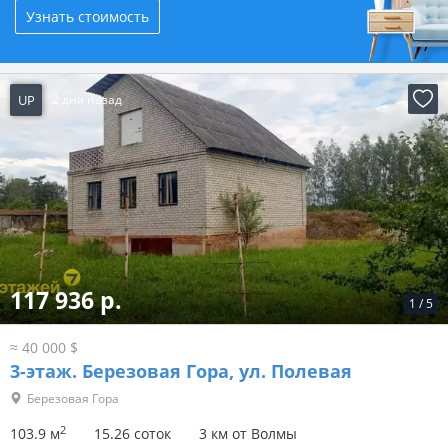
Узнать стоимость
UP
2 дня назад
117 936 р.
1
/
5
≈ 40 000 $
3-этаж.
Березовая Гора, ул. Полевая
Березовая Гора
2
103.9 м
15.26 соток
3 км от Волмы