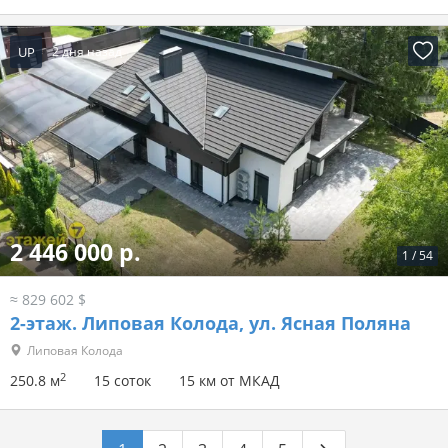
UP
2 дня назад
2 446 000 р.
1
/
54
≈ 829 602 $
2-этаж.
Липовая Колода, ул. Ясная Поляна
Липовая Колода
2
250.8 м
15 соток
15 км от МКАД