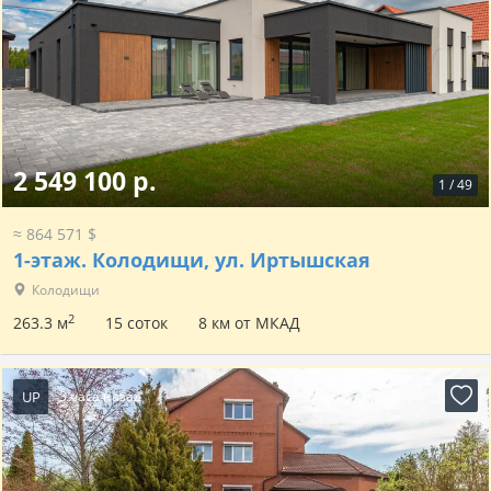
2 549 100 р.
1
/
49
≈ 864 571 $
1-этаж.
Колодищи, ул. Иртышская
Колодищи
2
263.3 м
15 соток
8 км от МКАД
UP
3 часа назад