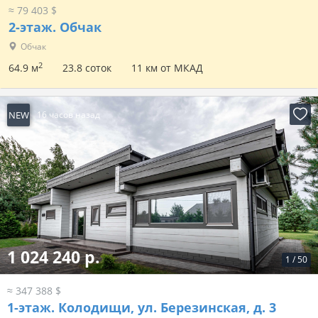
≈ 79 403 $
2-этаж.
Обчак
Обчак
2
64.9 м
23.8 соток
11 км от МКАД
NEW
16 часов назад
1 024 240 р.
1
/
50
≈ 347 388 $
1-этаж.
Колодищи, ул. Березинская, д. 3