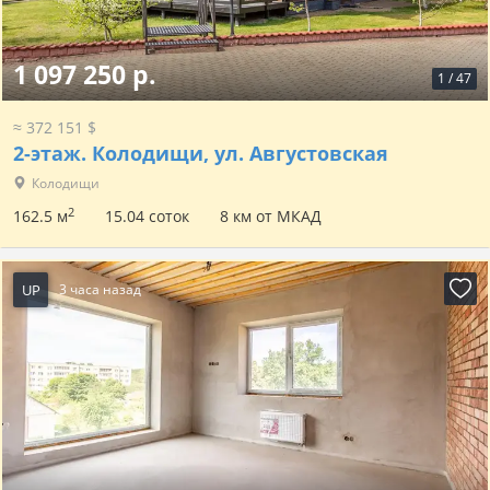
1 097 250 р.
1
/
47
≈ 372 151 $
2-этаж.
Колодищи, ул. Августовская
Колодищи
2
162.5 м
15.04 соток
8 км от МКАД
UP
3 часа назад