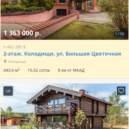
1 363 000 р.
1
/
50
≈ 462 285 $
2-этаж.
Колодищи, ул. Большая Цветочная
Колодищи
2
443.6 м
15.02 соток
8 км от МКАД
UP
3 часа назад