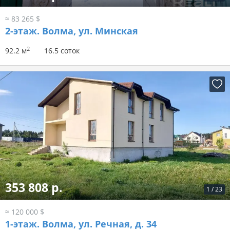
≈ 83 265 $
2-этаж.
Волма, ул. Минская
2
92.2 м
16.5 соток
353 808 р.
1
/
23
≈ 120 000 $
1-этаж.
Волма, ул. Речная, д. 34