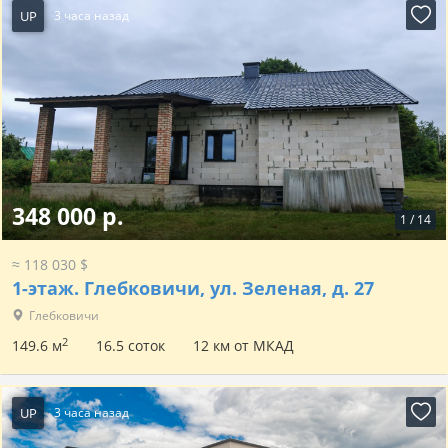
UP
3 часа назад
348 000 р.
1
/
14
≈ 118 030 $
1-этаж.
Глебковичи, ул. Зеленая, д. 27
Глебковичи
2
149.6 м
16.5 соток
12 км от МКАД
UP
3 часа назад