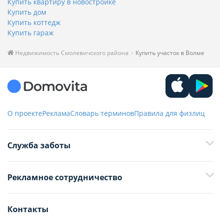
Купить квартиру в новостройке
Купить дом
Купить коттедж
Купить гараж
Недвижимость Смолевичского района
Купить участок в Волме
О проекте
Реклама
Словарь терминов
Правила для физлиц
Служба заботы
+375 29 376-13-70
Рекламное сотрудничество
+375 33 376-13-70
editor@domovita.by
+375 29 563-15-61 Кристина Филюта
Контакты
kb@domovita.by