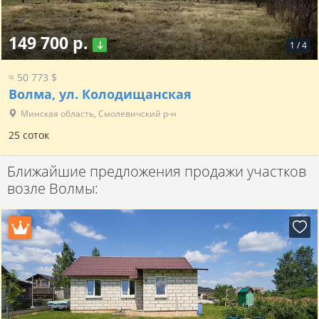
149 700 р.
1
/
4
≈ 50 773 $
Волма, ул. Колодищанская
Минская область, Смолевичский р-н
25 соток
Ближайшие предложения продажи участков
возле Волмы: