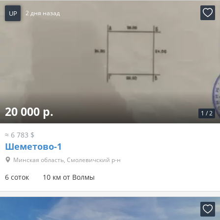
UP
2 дня назад
20 000 р.
1
/
2
≈ 6 783 $
Шеметово-1
Минская область, Смолевичский р-н
6 соток
10 км от Волмы