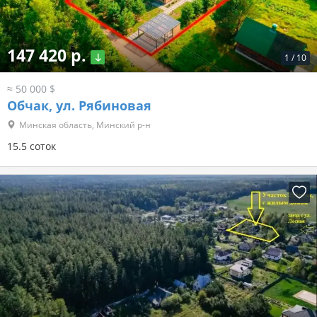
147 420 р.
1
/
10
≈ 50 000 $
Обчак, ул. Рябиновая
Минская область, Минский р-н
15.5 соток