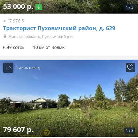
53 000 р.
1
/
3
≈ 17 976 $
Тракторист Пуховичский район, д. 629
Минская область, Пуховичский р-н
6.49 соток
10 км от Волмы
UP
1 день назад
79 607 р.
1
/
3