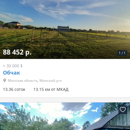
88 452 р.
1
/
1
≈ 30 000 $
Обчак
Минская область, Минский р-н
13.36 соток
13.15 км от МКАД