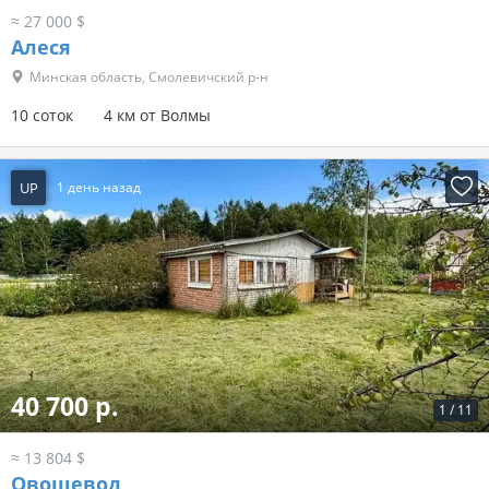
≈ 27 000 $
Алеся
Минская область, Смолевичский р-н
10 соток
4 км от Волмы
UP
1 день назад
40 700 р.
1
/
11
≈ 13 804 $
Овощевод