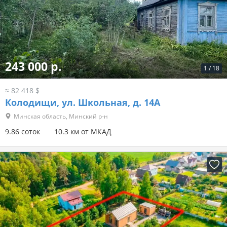
243 000 р.
1
/
18
≈ 82 418 $
Колодищи, ул. Школьная, д. 14А
Минская область, Минский р-н
9.86 соток
10.3 км от МКАД