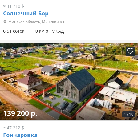
≈ 41 718 $
Солнечный Бор
Минская область, Минский р-н
6.51 соток
10 км от МКАД
139 200 р.
1
/
10
≈ 47 212 $
Гончаровка