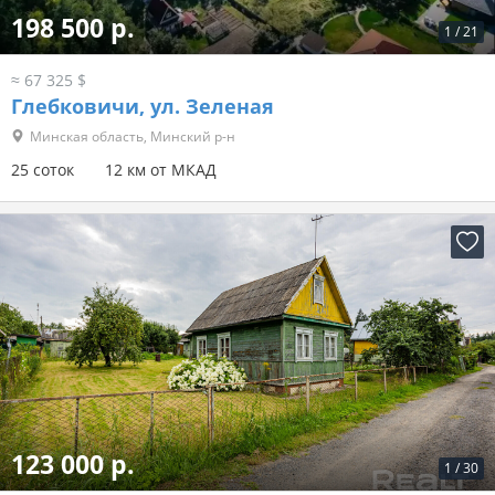
198 500 р.
1
/
21
≈ 67 325 $
Глебковичи, ул. Зеленая
Минская область, Минский р-н
25 соток
12 км от МКАД
123 000 р.
1
/
30