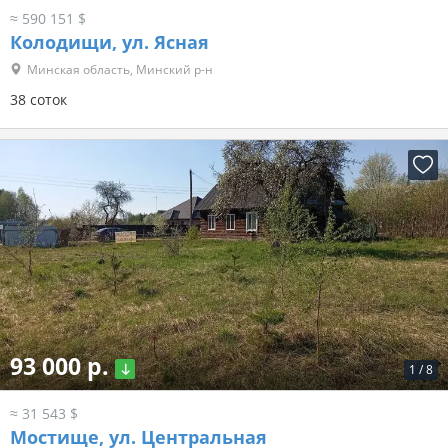
≈ 590 151 $
Колодищи, ул. Ясная
Минская область, Минский р-н
38 соток
93 000 р.
1
/
8
≈ 31 543 $
Мостище, ул. Центральная