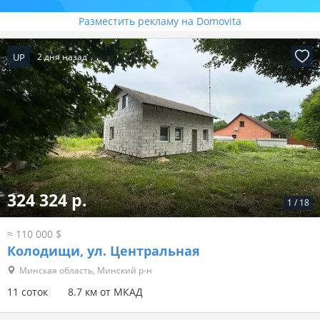
Разместить рекламу на Domovita
UP
2 дня назад
324 324 р.
1
/
18
≈ 110 000 $
Колодищи, ул. Центральная
Минская область, Минский р-н
11 соток
8.7 км от МКАД