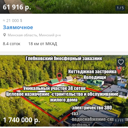
61 916 р.
1
/
5
≈ 21 000 $
Заямочное
Минская область, Минский р-н
8.4 соток
18 км от МКАД
1 740 000 р.
1
/
11