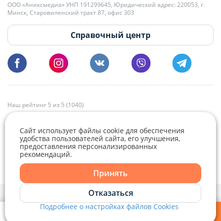
+375 29 179-11-28 Владислав Гладченко
ООО «Аниксмедиа» УНП 191299645, Юридический адрес: 220053, г.
Мы принимаем звонки и отвечаем на письма в будние дни с 9:00 до
Минск, Старовиленский тракт 87, офис 303
18:00.
vg@domovita.by
Справочный центр
Пишите и звоните нам в будние дни с 8:00 до 20:00.
Наш рейтинг 5 из 5 (1040)
Сайт использует файлы cookie для обеспечения
удобства пользователей сайта, его улучшения,
предоставления персонализированных
рекомендаций.
Telegram
Viber
Принять
Telegram
Отказаться
Политика конфиденциальности,
Политика обработки файлов cookie
и
Выбор настроек Cookie
Подробнее о настройках файлов Cookies
Viber
© 2015 - 2026, Domovita.by. Копирование материалов допускается