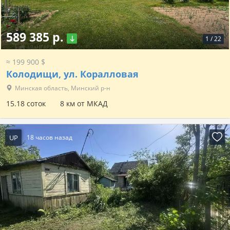
589 385 р.
1
/
22
≈ 199 900 $
Колодищи, ул. Коралловая
Минская область, Минский р-н
15.18 соток
8 км от МКАД
UP
18 часов назад