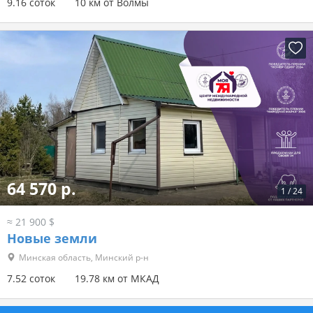
9.16 соток
10 км от Волмы
64 570 р.
1
/
24
≈ 21 900 $
Новые земли
Минская область, Минский р-н
7.52 соток
19.78 км от МКАД