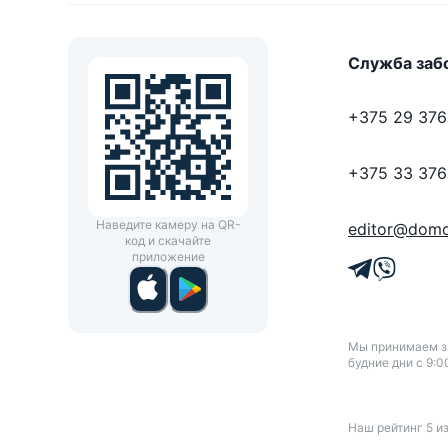
Служба заб
+375 29 376
+375 33 376
Наведите камеру на QR-
editor@domo
код и скачайте
приложение
Мы принимаем зв
будние дни с 9:0
Наш рейтинг
5
и