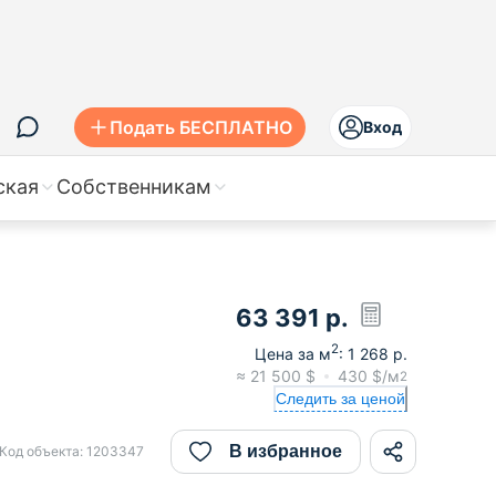
Подать БЕСПЛАТНО
Вход
ская
Собственникам
63 391
р.
2
Цена за м
:
1 268
р.
≈
21 500
$
430
$/м
2
Следить за ценой
В избранное
Код объекта:
1203347