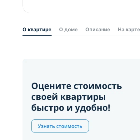
О квартире
О доме
Описание
На карт