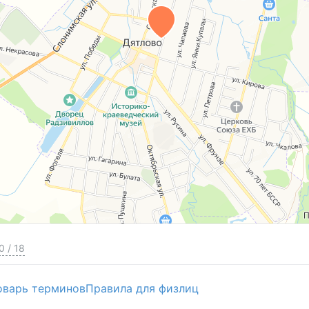
0
/
18
оварь терминов
Правила для физлиц