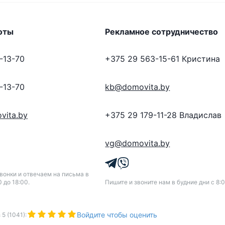
оты
Рекламное сотрудничество
-13-70
+375 29 563-15-61
Кристина
-13-70
kb@domovita.by
vita.by
+375 29 179-11-28
Владислав
vg@domovita.by
онки и отвечаем на письма в
0 до 18:00.
Пишите и звоните нам в будние дни с 8:0
Войдите чтобы оценить
з
5
(
1041
):