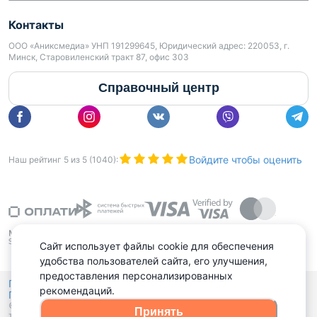
Контакты
ООО «Аниксмедиа» УНП 191299645, Юридический адрес: 220053, г.
Минск, Старовиленский тракт 87, офис 303
Справочный центр
Войдите чтобы оценить
Наш рейтинг
5
из
5
(
1040
):
Сайт использует файлы cookie для обеспечения
удобства пользователей сайта, его улучшения,
предоставления персонализированных
Политика конфиденциальности,
рекомендаций.
Политика обработки файлов куки
Выбор настроек Cookies
и
© 2015 - 2026, Domovita.by. Копирование материалов допускается
Принять
только при наличии активной ссылки.